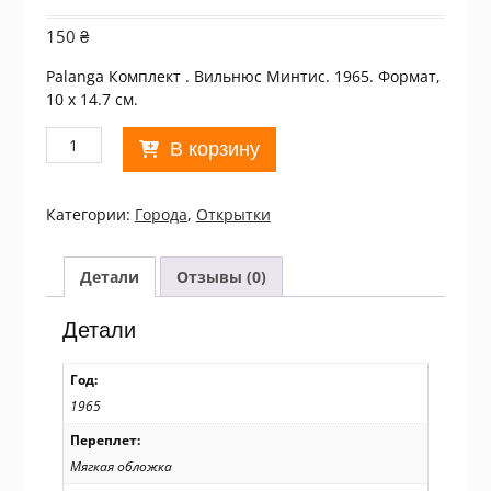
150
₴
Palanga Комплект . Вильнюс Минтис. 1965. Формат,
10 х 14.7 см.
Количество
В корзину
товара
Лит.ССР
1965.
Категории:
Города
,
Открытки
Palanga.
Комплект
(книжка)
Детали
Отзывы (0)
/
р908
Детали
Год:
1965
Переплет:
Мягкая обложка