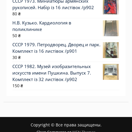
СССР 1973. Миниатюры армянских
рукописей. Набір із 16 листівок /р902
80
₴
Н.В. Кузько. Кардиология в
поликлинике
50
₴
СССР 1979. Петродворец. Дворец и парк.
Комплект із 16 листівок /р901
30
₴
СССР 1982. Музей изобразительных
искусств имени Пушкина. Выпуск 7.
Комплект із 32 листівок /р902
150
₴
Copyright © Все права защищены.