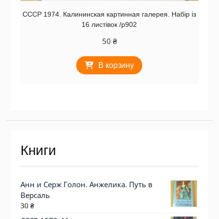
СССР 1974. Калининская картинная галерея. Набір із
16 листівок /р902
50
₴
В корзину
Книги
Анн и Серж Голон. Анжелика. Путь в
Версаль
30
₴