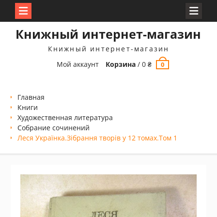
Перейти
Книжный интернет-магазин
к
содержимому
Книжный интернет-магазин
Мой аккаунт
Корзина
/
0
₴
0
Главная
Книги
Xудожественная литература
Собрание сочинений
Леся Українка.Зібрання творів у 12 томах.Том 1