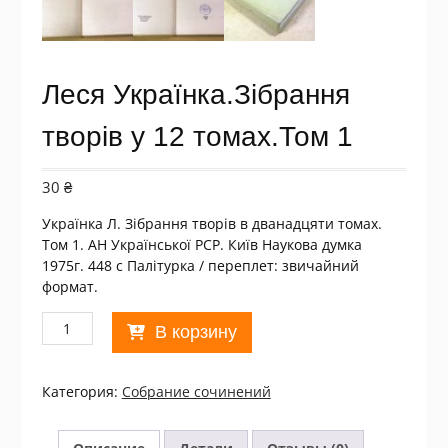
Леся Українка.Зібрання
творів у 12 томах.Том 1
30
₴
Українка Л. Зібрання творів в дванадцяти томах.
Том 1. АН Української РСР. Київ Наукова думка
1975г. 448 с Палiтурка / переплет: звичайний
формат.
Количество
В корзину
товара
Леся
Українка.Зібрання
Категория:
Собрание сочинений
творів
у
12