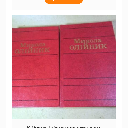
М.Олійник. Вибрані твори в двох томах