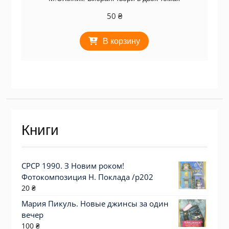
50
₴
В корзину
Книги
СРСР 1990. З Новим роком!
Фотокомпозиция Н. Поклада /р202
20
₴
Мария Пикуль. Новые джинсы за один
вечер
100
₴