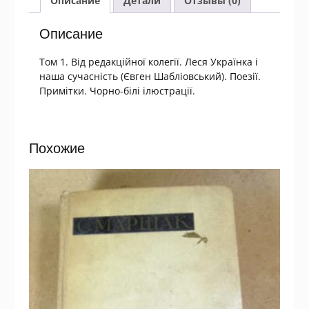
Описание
Детали
Отзывы (0)
томах.Том
1
Описание
Том 1. Від редакційної колегії. Леся Українка і
наша сучасність (Євген Шабліовський). Поезії.
Примітки. Чорно-білі ілюстрації.
Похожие