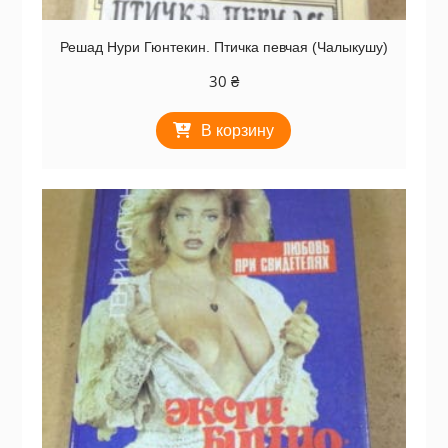
Решад Нури Гюнтекин. Птичка певчая (Чалыкушу)
30
₴
В корзину