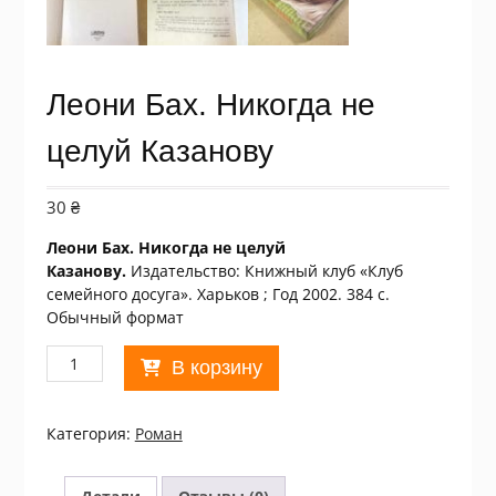
Леони Бах. Никогда не
целуй Казанову
30
₴
Леони Бах. Никогда не целуй
Казанову.
Издательство: Книжный клуб «Клуб
семейного досуга». Харьков ; Год 2002. 384 с.
Обычный формат
Количество
В корзину
товара
Леони
Бах.
Категория:
Роман
Никогда
не
целуй