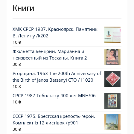
Книги
ХМК СРСР 1987. Красноярск. Памятник
В. Ленину /k202
10
₴
Жюльетта Бенцони. Марианна и
неизвестный из Тосканы. Книга 2
30
₴
Угорщина. 1963 The 200th Anniversary of
the Birth of Janos Batsanyi СТО /11020
10
₴
СРСР 1987 Тобольску 400 лет MNH/06
10
₴
СССР 1975. Брестская крепость-герой.
Комплект із 12 листівок /р901
30
₴