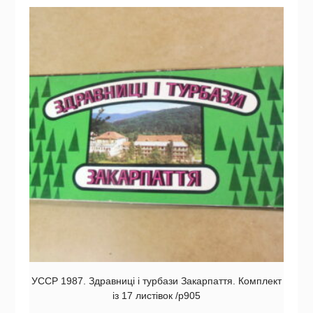
УССР 1987. Здравниці і турбази Закарпаття. Комплект
із 17 листівок /р905