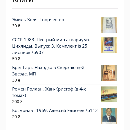
Эмиль Золя. Творчество
30
₴
СССР 1983. Пестрый мир аквариума.
Цихлиды. Выпуск 3. Комплект із 25
листівок /р907
50
₴
Брет Гарт. Находка в Сверкающей
Звезде. МП
30
₴
Ромен Роллан, Жан-Кристоф (в 4-х
томах)
200
₴
Космонавт 1969. Алексей Елисеев /p112
20
₴