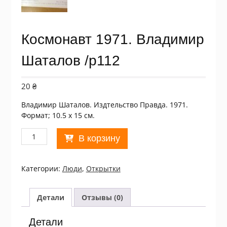
Космонавт 1971. Владимир
Шаталов /p112
20
₴
Владимир Шаталов. Издтельство Правда. 1971.
Формат; 10.5 х 15 см.
Количество
В корзину
товара
Космонавт
1971.
Категории:
Люди
,
Открытки
Владимир
Шаталов
/p112
Детали
Отзывы (0)
Детали