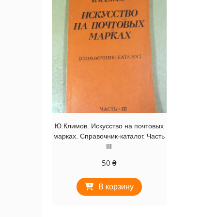
Ю.Климов. Искусство на почтовых
марках. Справочник-каталог. Часть
III
50
₴
В корзину