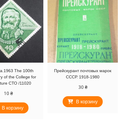
а.1963 The 100th
Прейскурант почтовых марок
y of the College for
СССР. 1918-1980
lture СТО /11020
30
₴
10
₴
В корзину
В корзину