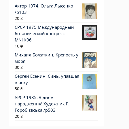
Актор 1974. Ольга Лысенко
/p103
20
₴
СРСР 1975 Международный
ботанический конгресс
MNH/06
10
₴
Михаил Божаткин, Крепость у
моря
30
₴
Сергей Есенин. Синь, упавшая
в реку
50
₴
УРСР 1985. З днем
народження! Художник Г.
Горобієвська /р503
20
₴