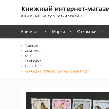
Перейти
Книжный интернет-магаз
к
содержимому
Книжный интернет-магазин
Книги
Марки
Открытки
Главная
Філателія
Азія
Камбоджа
1980- 1989
Камбоджа. 1986 Butterflies Used/11127