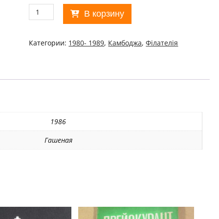
Количество
В корзину
товара
Камбоджа.
1986
Категории:
1980- 1989
,
Камбоджа
,
Філателія
Butterflies
Used/11127
1986
Гашеная