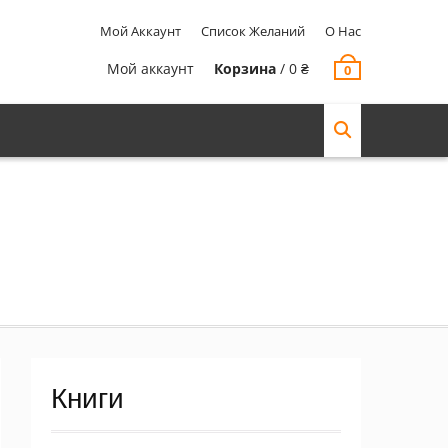
Мой Аккаунт
Список Желаний
О Нас
Мой аккаунт
Корзина
/
0
₴
0
Книги