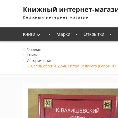
Перейти
Книжный интернет-магаз
к
содержимому
Книжный интернет-магазин
Книги
Марки
Открытки
Главная
Книги
Историческая
К. Валишевский. Дочь Петра Великого (Репринт)