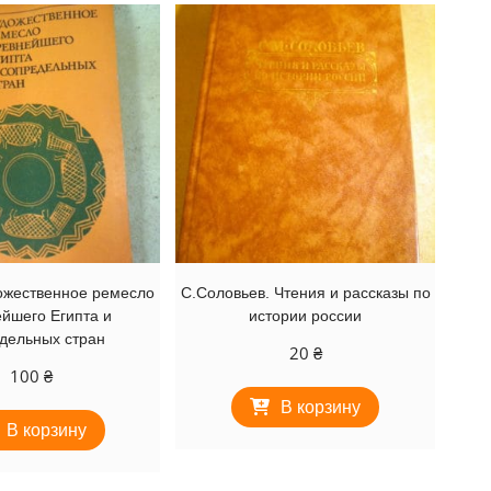
дожественное ремесло
С.Соловьев. Чтения и рассказы по
йшего Египта и
истории россии
дельных стран
20
₴
100
₴
В корзину
В корзину