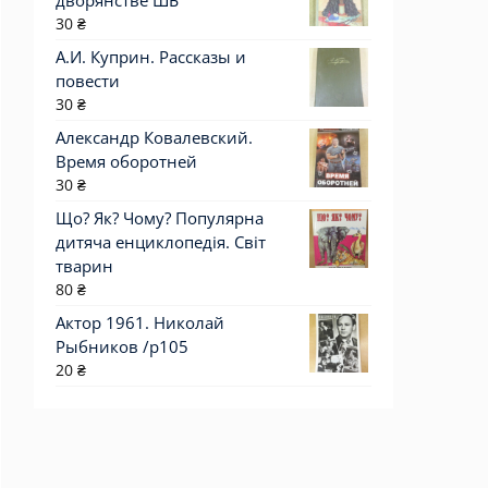
дворянстве ШБ
30
₴
А.И. Куприн. Рассказы и
повести
30
₴
Александр Ковалевский.
Время оборотней
30
₴
Що? Як? Чому? Популярна
дитяча енциклопедія. Світ
тварин
80
₴
Актор 1961. Николай
Рыбников /p105
20
₴