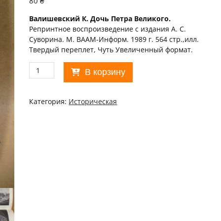
80
₴
Валишевский К. Дочь Петра Великого.
Репринтное воспроизведение с издания А. С.
Суворина. М. ВААМ-Информ. 1989 г. 564 стр.,илл.
Твердый переплет, Чуть Увеличенный формат.
Количество
В корзину
товара
К.
Валишевский.
Категория:
Историческая
Дочь
Петра
Великого
(Репринт)