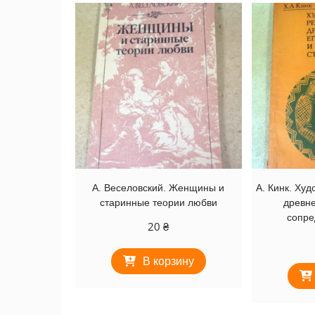
А. Веселовский. Женщины и
А. Кинк. Ху
старинные теории любви
древне
сопре
20
₴
В корзину