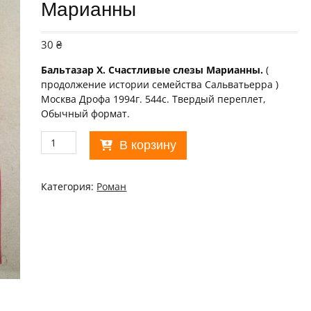
Марианны
30
₴
Бальтазар Х. Счастливые слезы Марианны.
(
продолжение истории семейства Сальватьерра )
Москва Дрофа 1994г. 544с. Твердый переплет,
Обычный формат.
Количество
В корзину
товара
Хосе
Антонио
Категория:
Роман
Бальтазар.
Счастливые
слезы
Марианны