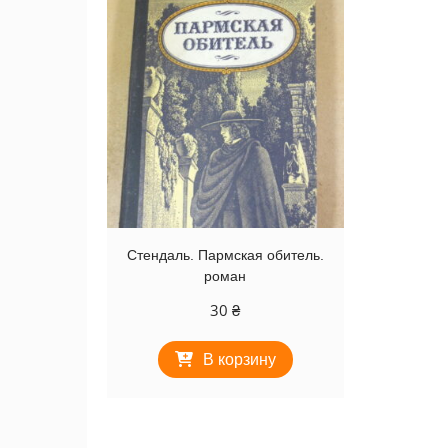
Стендаль. Пармская обитель.
роман
30
₴
В корзину