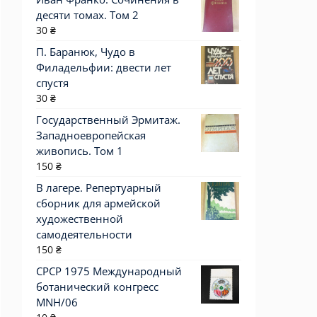
десяти томах. Том 2
30
₴
П. Баранюк, Чудо в
Филадельфии: двести лет
спустя
30
₴
Государственный Эрмитаж.
Западноевропейская
живопись. Том 1
150
₴
В лагере. Репертуарный
сборник для армейской
художественной
самодеятельности
150
₴
СРСР 1975 Международный
ботанический конгресс
MNH/06