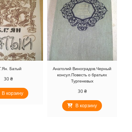
Г.Ян. Батый
Анатолий Виноградов.Черный
консул.Повесть о братьях
30
₴
Тургеневых
30
₴
В корзину
В корзину