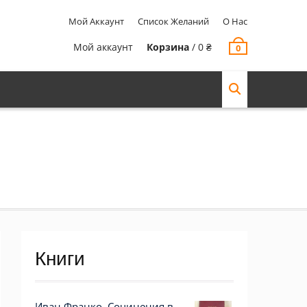
Мой Аккаунт
Список Желаний
О Нас
Мой аккаунт
Корзина
/
0
₴
0
Книги
Иван Франко. Сочинения в