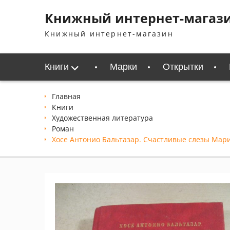
Перейти
Книжный интернет-магаз
к
содержимому
Книжный интернет-магазин
Книги
Марки
Открытки
Главная
Книги
Xудожественная литература
Роман
Хосе Антонио Бальтазар. Счастливые слезы Ма