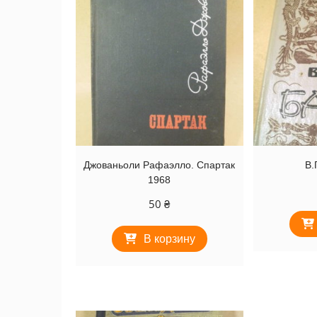
Джованьоли Рафаэлло. Спартак
В.
1968
50
₴
В корзину