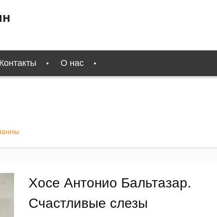
ин
Контакты
О нас
рианны
Хосе Антонио Бальтазар.
Счастливые слезы