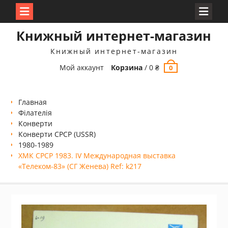
Перейти
Книжный интернет-магазин
к
содержимому
Книжный интернет-магазин
Мой аккаунт
Корзина
/
0
₴
0
Главная
Філателія
Конверти
Конверти СРСР (USSR)
1980-1989
ХМК СРСР 1983. IV Международная выставка
«Телеком-83» (СГ Женева) Ref: k217