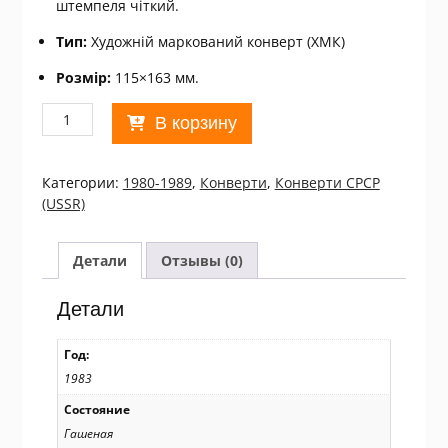
штемпеля чіткий.
Тип:
Художній маркований конверт (ХМК)
Розмір:
115×163 мм.
Количество
В корзину
товара
ХМК
СРСР
Категории:
1980-1989
,
Конверти
,
Конверти СРСР
1983.
(USSR)
IV
Международная
выставка
Детали
Отзывы (0)
«Телеком-83»
(СГ
Детали
Женева)
Ref:
Год:
k217
1983
Состояние
Гашеная