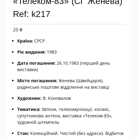
«Телеком-83» (СГ Женева)
Ref: k217
20
₴
Країна:
СРСР
Рік видання:
1983
Дата погашення:
26.10.1983 (перший день
виставки)
Місто погашення:
Женева (Швейцарія),
радянське поштове відділення на виставці
Художник:
В. Коновалов
Тематика:
Зв’язок, телекомунікації, космос,
супутникова антена, виставка «Телеком-83»,
художній штемпель
Стан:
Колекційний. Чистий (без адреси). Відбиток