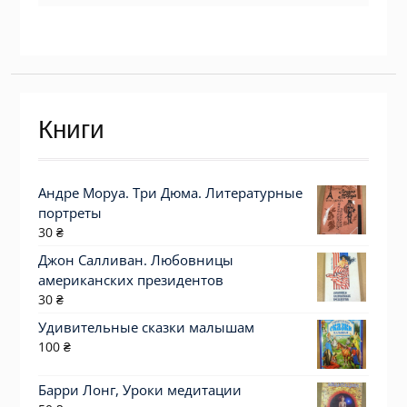
Книги
Андре Моруа. Три Дюма. Литературные
портреты
30
₴
Джон Салливан. Любовницы
американских президентов
30
₴
Удивительные сказки малышам
100
₴
Барри Лонг, Уроки медитации