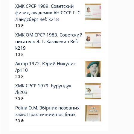
ХМК СРСР 1989. Советский
физик, академик АН СССР Г. С.
Ландсберг Ref: k218
10
₴
ХМК ОМ СРСР 1983. Советский
писатель Э. Г. Казакевич Ref:
k219
10
₴
Актор 1972. Юрий Никулин
/p110
20
₴
ХМК СРСР 1979. Бурундук
/k203
30
₴
Роїна О.М. Збірник позовних
заяв: Практичний посібник
30
₴