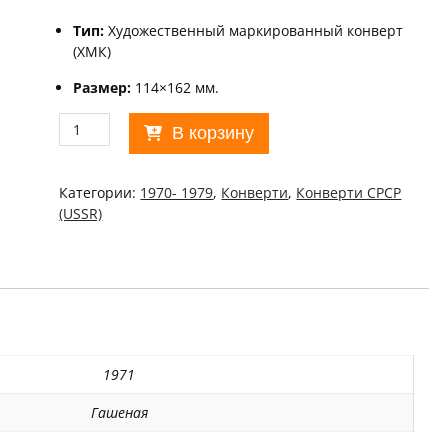
Тип:
Художественный маркированный конверт
(ХМК)
Размер:
114×162 мм.
Количество
В корзину
товара
ХМК
СРСР
Категории:
1970- 1979
,
Конверти
,
Конверти СРСР
1971.
(USSR)
54-
я
годовщина
Октябрьской
революции
(СГ
Москва)
Ref:
1971
k217
Гашеная