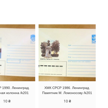
 1990. Ленинград.
ХМК СРСР 1986. Ленинград.
ная колонна /k201
Памятник М. Ломоносову /k201
10
₴
10
₴