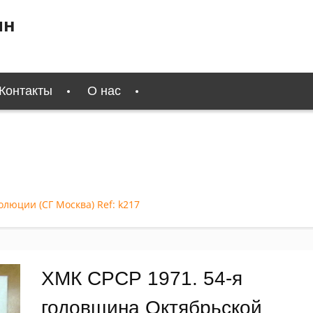
ин
Контакты
О нас
люции (СГ Москва) Ref: k217
ХМК СРСР 1971. 54-я
годовщина Октябрьской