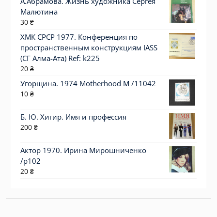
А.Абрамова. Жизнь художника Сергея
Малютина
30
₴
ХМК СРСР 1977. Конференция по
пространственным конструкциям IASS
(СГ Алма-Ата) Ref: k225
20
₴
Угорщина. 1974 Motherhood M /11042
10
₴
Б. Ю. Хигир. Имя и профессия
200
₴
Актор 1970. Ирина Мирошниченко
/p102
20
₴