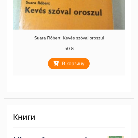
Suara Róbert. Kevés szóval oroszul
50
₴
В корзину
Книги