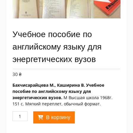
Учебное пособие по
английскому языку для
энергетических вузов
30
₴
Бахчисарайцева М., Каширина В. Учебное
пособие по английскому языку для
энергетических вузов.
М Высшая школа 1968г.
151 с. Мягкий переплет, обычный формат.
Количество
В корзину
товара
Учебное
пособие