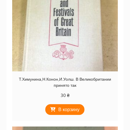
Т.Химунина,Н.Конон,И.Уолш. В Великобритании
принято так
30
₴
В корзину