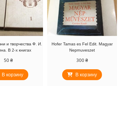
ни и творчества Ф. И.
Hofer Tamas es Fel Edit. Magyar
а. В 2-х книгах
Nepmuveszet
50
₴
300
₴
В корзину
В корзину