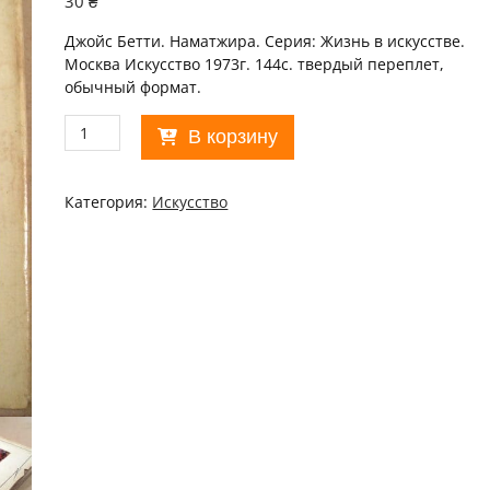
30
₴
Джойс Бетти. Наматжира. Серия: Жизнь в искусстве.
Москва Искусство 1973г. 144с. твердый переплет,
обычный формат.
Количество
В корзину
товара
Джойс
Бетти.
Категория:
Искусство
Наматжира.
Серия:
Жизнь
в
искусстве