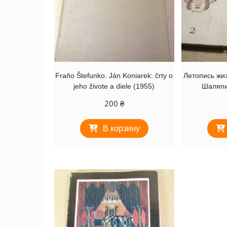
Fraňo Štefunko. Ján Koniarek: črty o
Летопись жиз
jeho živote a diele (1955)
Шаляпин
200
₴
В корзину