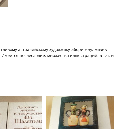
тливому астралийскому художнику-аборигену, жизнь
 Имеется послесловие, множество иллюстраций, в т.ч. и