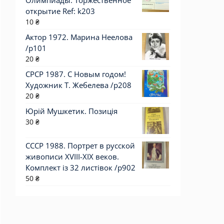
Олимпиады. Торжественное
открытие Ref: k203
10
₴
Актор 1972. Марина Неелова
/p101
20
₴
СРСР 1987. С Новым годом!
Художник Т. Жебелева /р208
20
₴
Юрій Мушкетик. Позиція
30
₴
СССР 1988. Портрет в русской
живописи XVIII-XIX веков.
Комплект із 32 листівок /р902
50
₴