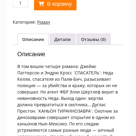
Количество
В корзину
товара
Д.
Питтерсон
Категория:
Роман
и
Э.
Кросс,
Описание
Детали
Отзывы (0)
А.
Тичмарш,
Описание
Д.
Престон,
В том вошли четыре романа: Джеймс
С.
Паттерсон и Эндрю Кросс `СПАСАТЕЛЬ`: Неда
Кинселла.
Келли, спасателя из Палм-Бич, разыскивает
Избранные
полиция — за убийства и кражу, которых он не
романы
совершал. Но агент ФБР Элли Шертлеф верит в
невиновность Неда. Выход один: жертва
должна превратиться в охотника… Дуглас
Престон: `КАНЬОН ТИРАННОЗАВРА`: Охотник за
динозаврами совершает открытие в одном из
каньонов Нью-Мексико. По его следам
устремляются самые разные люди — алчный