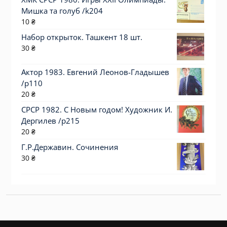
Мишка та голуб /k204
10
₴
Набор открыток. Ташкент 18 шт.
30
₴
Актор 1983. Евгений Леонов-Гладышев
/p110
20
₴
СРСР 1982. С Новым годом! Художник И.
Дергилев /р215
20
₴
Г.Р.Державин. Сочинения
30
₴