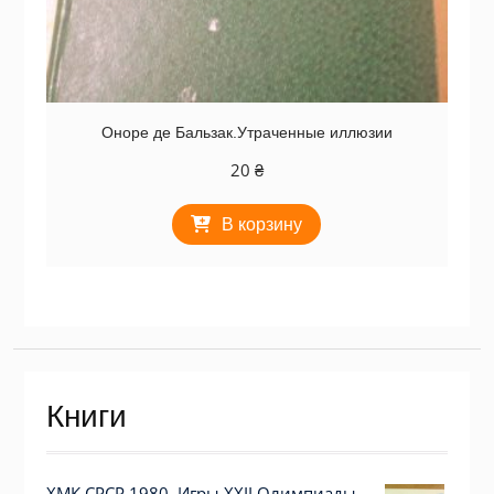
Оноре де Бальзак.Утраченные иллюзии
20
₴
В корзину
Книги
ХМК СРСР 1980. Игры XXII Олимпиады.