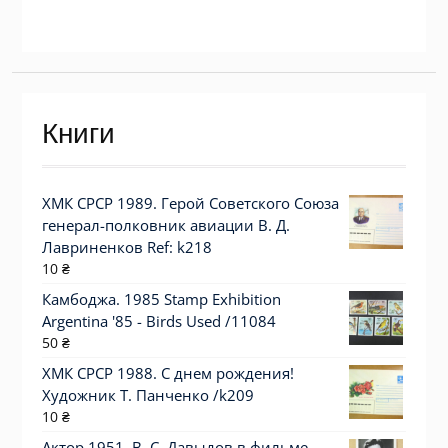
Книги
ХМК СРСР 1989. Герой Советского Союза
генерал-полковник авиации В. Д.
Лавриненков Ref: k218
10
₴
Камбоджа. 1985 Stamp Exhibition
Argentina '85 - Birds Used /11084
50
₴
ХМК СРСР 1988. С днем рождения!
Художник Т. Панченко /k209
10
₴
Актор 1951. В. С. Давыдов в фильме