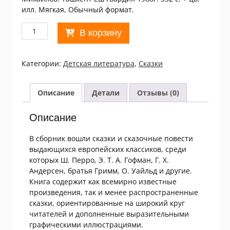
илл. Мягкая, Обычный формат.
Количество
В корзину
товара
Барышня-
герцогиня:
Категории:
Детская литература
,
Сказки
Сказки
зарубежных
писателей
Описание
Детали
Отзывы (0)
Описание
В сборник вошли сказки и сказочные повести
выдающихся европейских классиков, среди
которых Ш. Перро, Э. Т. А. Гофман, Г. Х.
Андерсен, братья Гримм, О. Уайльд и другие.
Книга содержит как всемирно известные
произведения, так и менее распространенные
сказки, ориентированные на широкий круг
читателей и дополненные выразительными
графическими иллюстрациями.