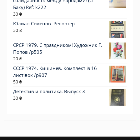
солидарность между народами! (СГ
Баку) Ref: k222
30
₴
Юлиан Семенов. Репортер
30
₴
СРСР 1979. С праздником! Художник Г.
Попов /р505
20
₴
СССР 1974. Кишинев. Комплект із 16
листівок /р907
50
₴
Детектив и политика. Выпуск 3
30
₴