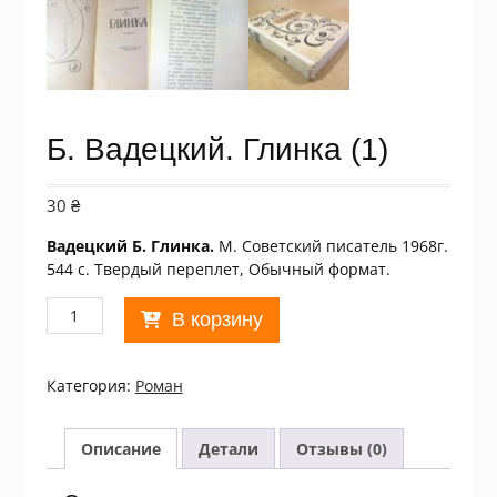
Б. Вадецкий. Глинка (1)
30
₴
Вадецкий Б. Глинка.
М. Советский писатель 1968г.
544 с. Твердый переплет, Обычный формат.
Количество
В корзину
товара
Б.
Вадецкий.
Категория:
Роман
Глинка
(1)
Описание
Детали
Отзывы (0)