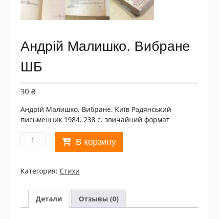
Андрій Малишко. Вибране
ШБ
30
₴
Андрій Малишко. Вибране. Київ Радянський
письменник 1984. 238 с. звичайний формат
Количество
В корзину
товара
Андрій
Малишко.
Категория:
Стихи
Вибране
ШБ
Детали
Отзывы (0)