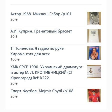
Актор 1968. Миклош Габор /p101
20
₴
А.И. Куприн. Гранатовый браслет
30
₴
Т. Поленова. Я гадаю по руке.
Хиромантия для всех
100
₴
ХМК СРСР 1990. Украинский драматург
и актер М. Л. КРОПИВНИЦКИЙ (СГ
Кіровоград) Ref: k222
20
₴
Спорт. Футбол. Mojmir Chytil /p108
20
₴