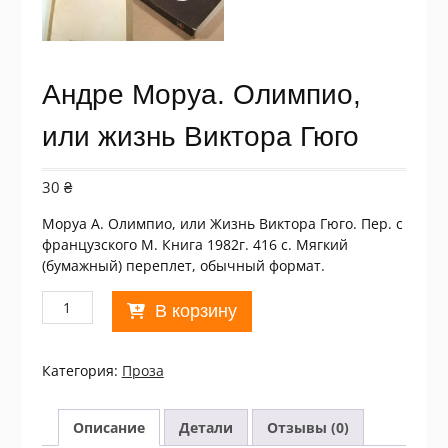
Андре Моруа. Олимпио,
или жизнь Виктора Гюго
30
₴
Моруа А. Олимпио, или Жизнь Виктора Гюго. Пер. с
французского М. Книга 1982г. 416 с. Мягкий
(бумажный) переплет, обычный формат.
Количество
В корзину
товара
Андре
Моруа.
Категория:
Проза
Олимпио,
или
жизнь
Описание
Детали
Отзывы (0)
Виктора