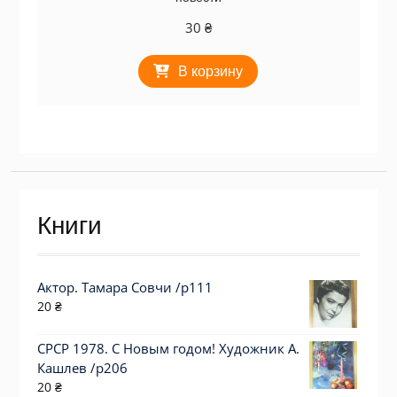
30
₴
В корзину
Книги
Актор. Тамара Совчи /p111
20
₴
СРСР 1978. С Новым годом! Художник А.
Кашлев /р206
20
₴