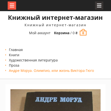
Перейти
Книжный интернет-магазин
к
содержимому
Книжный интернет-магазин
Мой аккаунт
Корзина
/
0
₴
0
Главная
Книги
Xудожественная литература
Проза
Андре Моруа. Олимпио, или жизнь Виктора Гюго