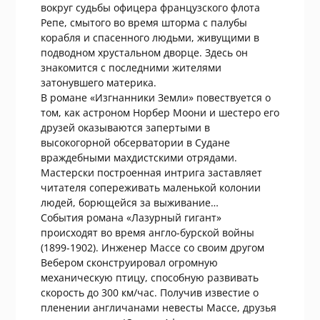
вокруг судьбы офицера французского флота
Репе, смытого во время шторма с палубы
корабля и спасенного людьми, живущими в
подводном хрустальном дворце. Здесь он
знакомится с последними жителями
затонувшего материка.
В романе «Изгнанники Земли» повествуется о
том, как астроном Норбер Моони и шестеро его
друзей оказываются запертыми в
высокогорной обсерватории в Судане
враждебными махдистскими отрядами.
Мастерски построенная интрига заставляет
читателя сопереживать маленькой колонии
людей, борющейся за выживание…
События романа «Лазурный гигант»
происходят во время англо-бурской войны
(1899-1902). Инженер Массе со своим другом
Вебером сконструировал огромную
механическую птицу, способную развивать
скорость до 300 км/час. Получив известие о
пленении англичанами невесты Массе, друзья