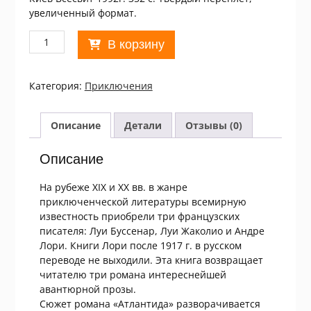
увеличенный формат.
Количество
В корзину
товара
Андре
Лори.
Категория:
Приключения
Атлантида.
Изгнанники
земли.
Описание
Детали
Отзывы (0)
Лазурный
гигант
Описание
На рубеже XIX и XX вв. в жанре
приключенческой литературы всемирную
известность приобрели три французских
писателя: Луи Буссенар, Луи Жаколио и Андре
Лори. Книги Лори после 1917 г. в русском
переводе не выходили. Эта книга возвращает
читателю три романа интереснейшей
авантюрной прозы.
Сюжет романа «Атлантида» разворачивается