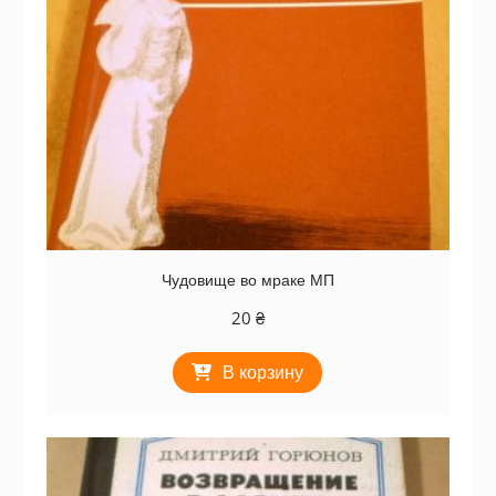
Чудовище во мраке МП
20
₴
В корзину