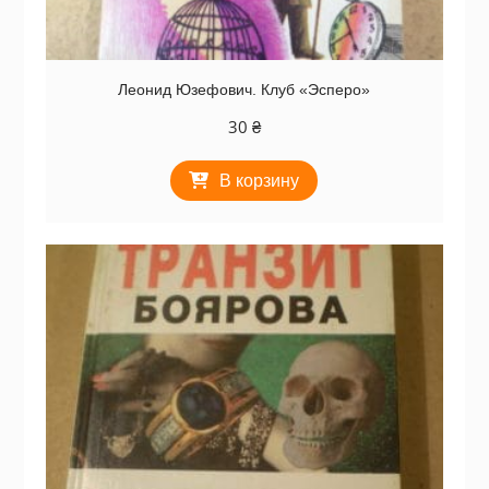
Леонид Юзефович. Клуб «Эсперо»
30
₴
В корзину