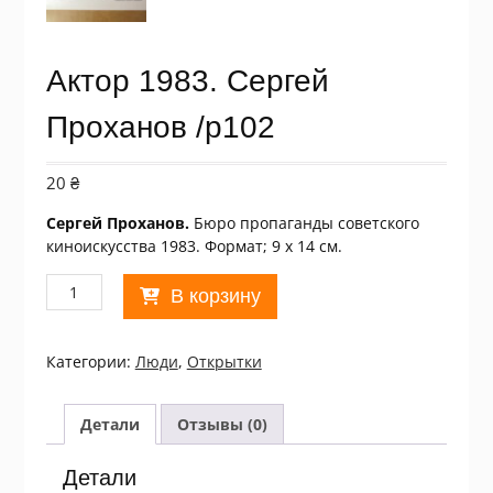
Актор 1983. Сергей
Проханов /p102
20
₴
Сергей Проханов.
Бюро пропаганды советского
киноискусства 1983. Формат; 9 х 14 см.
Количество
В корзину
товара
Актор
1983.
Категории:
Люди
,
Открытки
Сергей
Проханов
/p102
Детали
Отзывы (0)
Детали