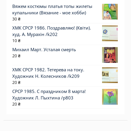
Вяжем костюмы платья топы жилеты
купальники (Вязание - мое хобби)
30
₴
ХМК СРСР 1986. Поздравляю! (Квіти).
худ. А. Мурахін /k202
10
₴
Михаил Март. Усталая смерть
20
₴
ХМК СРСР 1982. Тетерева на току.
Художник Н. Колесников /k209
20
₴
СРСР 1985. С праздником 8 марта!
Художник Л. Пыхтина /р803
20
₴