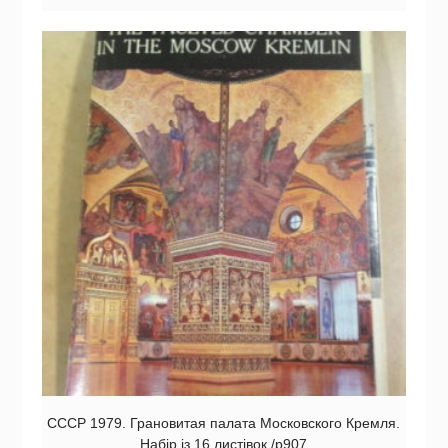
СССР 1979. Грановитая палата Московского Кремля.
Набір із 16 листівок /р907