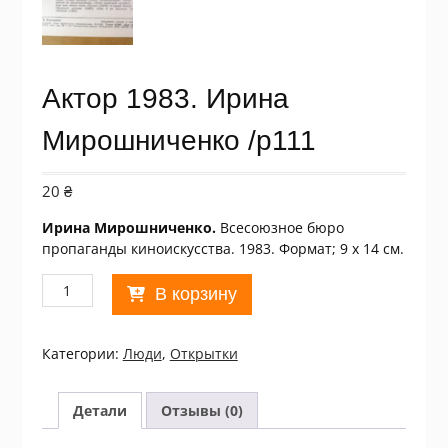
Актор 1983. Ирина
Мирошниченко /p111
20
₴
Ирина Мирошниченко.
Всесоюзное бюро
пропаганды киноискусства. 1983. Формат; 9 х 14 см.
Количество
В корзину
товара
Актор
1983.
Категории:
Люди
,
Открытки
Ирина
Мирошниченко
/p111
Детали
Отзывы (0)