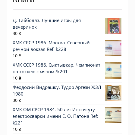
Д. Тибболлз. Лучшие игры для
вечеринок
30
₴
ХМК СРСР 1986. Москва. Северный
речной вокзал Ref: k228
10
₴
ХМК СССР 1986. Сыктывкар. Чемпионат
по хоккею с мячом /k201
10
₴
Феодосий Видрашку. Тудор Аргези ЖЗЛ
1980
30
₴
ХМК ОМ СРСР 1984. 50 лет Институту
электросварки имени Е. О. Патона Ref:
k221
10
₴