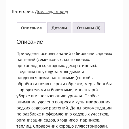
Васюта.
Рыбак.
Категория:
Дом. сад, огород
Клименко.
Справочник
садовода
Описание
Детали
Отзывы (0)
Описание
Приведены основы знаний о биологии садовых
растений (семечковых, косточковых,
орехоплодных, ягодных, декоративных),
сведения по уходу за молодыми и
плодоносящими растениями (способы
обработки почвы. сроки обрезки, меры борьбы
с вредителями и болезнями, инвентарь),
уборке и использованию урожая. Особое
внимание уделено вопросам культивирования
редких садовых растений. Даны рекомендации
по разбивке и оформлению садовых участков,
организации садов, ягодников, парников,
теплиц. Справочник хорошо иллюстрирован.