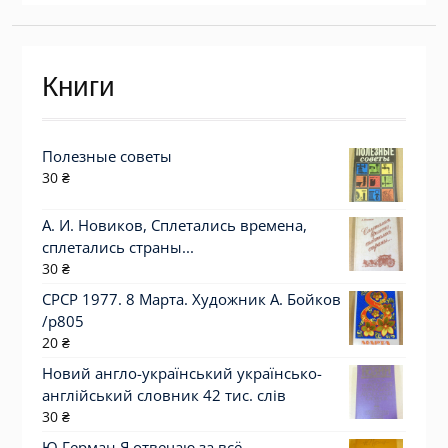
Книги
Полезные советы
30
₴
А. И. Новиков, Сплетались времена,
сплетались страны...
30
₴
СРСР 1977. 8 Марта. Художник А. Бойков
/р805
20
₴
Новий англо-український українсько-
англійський словник 42 тис. слів
30
₴
Ю.Герман.Я отвечаю за всё