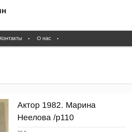
ин
Контакты
О нас
Актор 1982. Марина
Неелова /p110