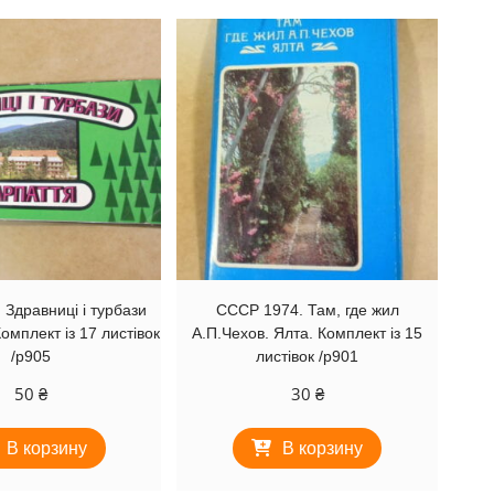
Здравниці і турбази
СССР 1974. Там, где жил
омплект із 17 листівок
А.П.Чехов. Ялта. Комплект із 15
/р905
листівок /р901
50
₴
30
₴
В корзину
В корзину