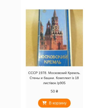
СССР 1978. Московский Кремль.
Стены и башни. Комплект із 18
листівок /р905
50
₴
В корзину