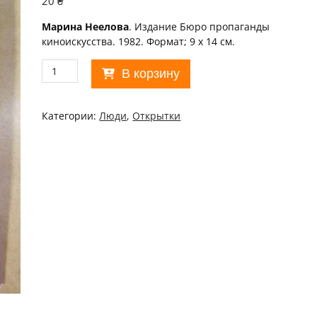
20
₴
Марина Неелова
. Издание Бюро пропаганды
киноискусства. 1982. Формат; 9 х 14 см.
Количество
В корзину
товара
Актор
1982.
Категории:
Люди
,
Открытки
Марина
Неелова
/p110