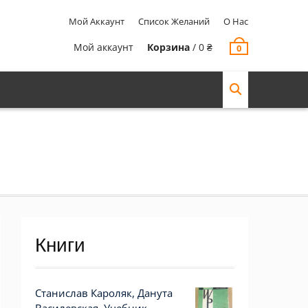
Мой Аккаунт
Список Желаний
О Нас
Мой аккаунт
Корзина
/
0
₴
0
Книги
Станислав Кароляк, Данута