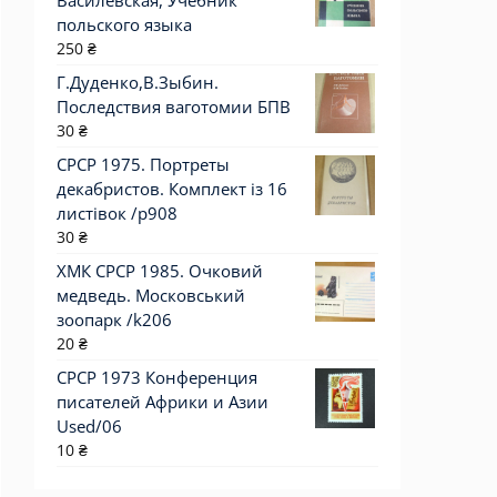
Василевская, Учебник
польского языка
250
₴
Г.Дуденко,В.Зыбин.
Последствия ваготомии БПВ
30
₴
СРСР 1975. Портреты
декабристов. Комплект із 16
листівок /р908
30
₴
ХМК СРСР 1985. Очковий
медведь. Московський
зоопарк /k206
20
₴
СРСР 1973 Конференция
писателей Африки и Азии
Used/06
10
₴