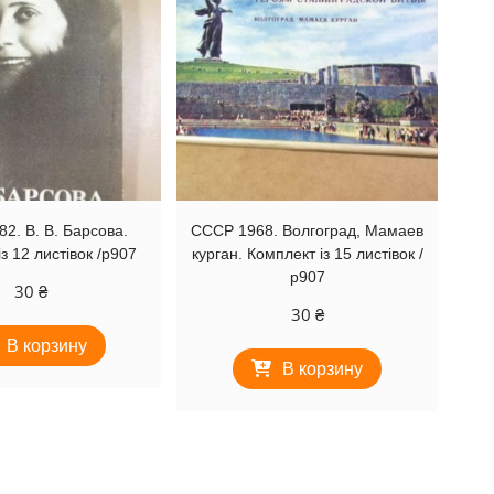
2. В. В. Барсова.
СССР 1968. Волгоград, Мамаев
з 12 листівок /р907
курган. Комплект із 15 листівок /
р907
30
₴
30
₴
В корзину
В корзину