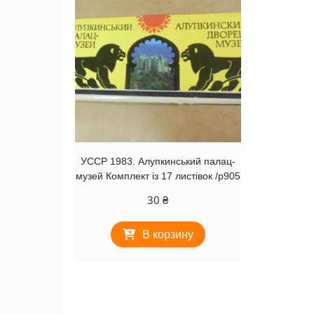
УССР 1983. Алупкинський палац-
музей Комплект із 17 листівок /р905
30
₴
В корзину