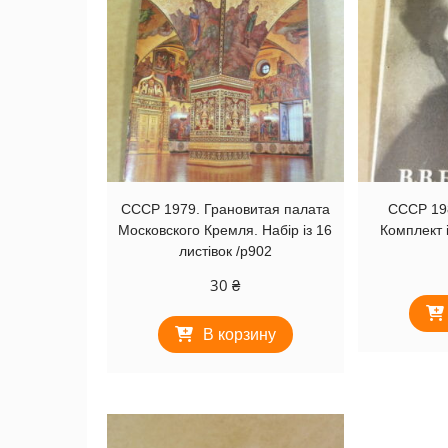
СССР 1979. Грановитая палата
СССР 198
Московского Кремля. Набір із 16
Комплект і
листівок /р902
30
₴
В корзину