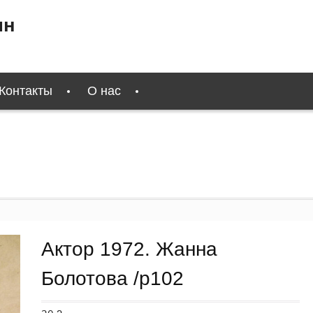
ин
Контакты
О нас
Актор 1972. Жанна
Болотова /p102