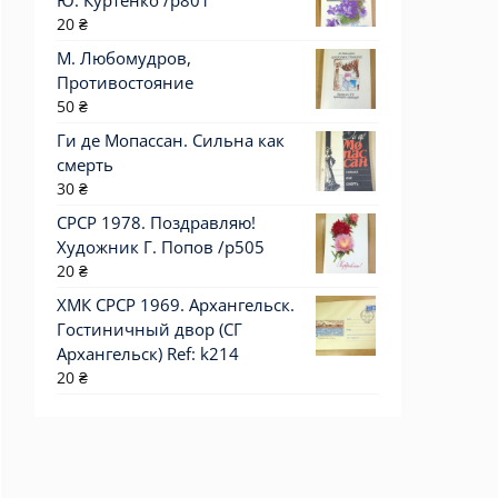
Ю. Куртенко /р801
20
₴
М. Любомудров,
Противостояние
50
₴
Ги де Мопассан. Сильна как
смерть
30
₴
СРСР 1978. Поздравляю!
Художник Г. Попов /р505
20
₴
ХМК СРСР 1969. Архангельск.
Гостиничный двор (СГ
Архангельск) Ref: k214
20
₴