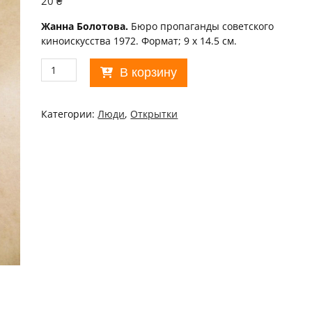
20
₴
Жанна Болотова.
Бюро пропаганды советского
киноискусства 1972. Формат; 9 х 14.5 см.
Количество
В корзину
товара
Актор
1972.
Категории:
Люди
,
Открытки
Жанна
Болотова
/p102