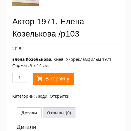
Актор 1971. Елена
Козелькова /p103
20
₴
Елена Козелькова.
Киев. Укррекламфильм 1971.
Формат; 9 х 14 см.
Количество
В корзину
товара
Актор
1971.
Категории:
Люди
,
Открытки
Елена
Козелькова
/p103
Детали
Отзывы (0)
Детали