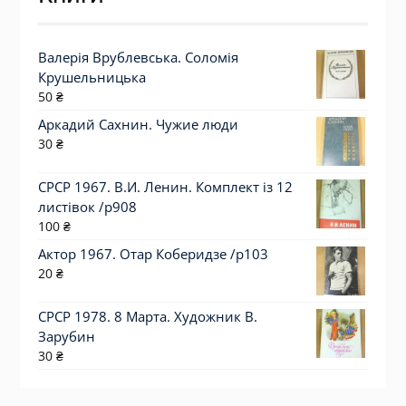
Валерія Врублевська. Соломія
Крушельницька
50
₴
Аркадий Сахнин. Чужие люди
30
₴
СРСР 1967. В.И. Ленин. Комплект із 12
листівок /р908
100
₴
Актор 1967. Отар Коберидзе /p103
20
₴
СРСР 1978. 8 Марта. Художник В.
Зарубин
30
₴