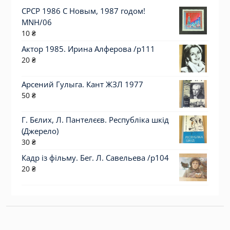
СРСР 1986 С Новым, 1987 годом!
MNH/06
10
₴
Актор 1985. Ирина Алферова /p111
20
₴
Арсений Гулыга. Кант ЖЗЛ 1977
50
₴
Г. Бєлих, Л. Пантелєєв. Республіка шкід
(Джерело)
30
₴
Кадр із фільму. Бег. Л. Савельева /p104
20
₴