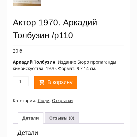
Актор 1970. Аркадий
Толбузин /p110
20
₴
Аркадий Толбузин
. Издание Бюро пропаганды
киноискусства. 1970. Формат; 9 х 14 см.
Количество
В корзину
товара
Актор
1970.
Категории:
Люди
,
Открытки
Аркадий
Толбузин
/p110
Детали
Отзывы (0)
Детали