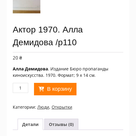
Актор 1970. Алла
Демидова /p110
20
₴
Алла Демидова
. Издание Бюро пропаганды
киноискусства. 1970. Формат; 9 х 14 см.
Количество
В корзину
товара
Актор
1970.
Категории:
Люди
,
Открытки
Алла
Демидова
/p110
Детали
Отзывы (0)