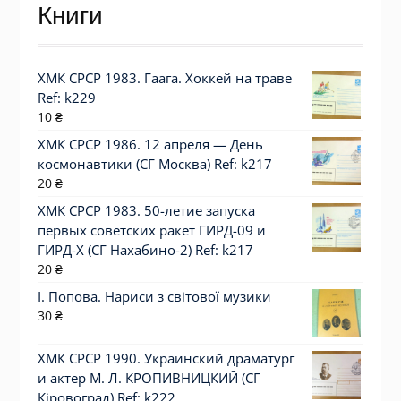
Книги
ХМК СРСР 1983. Гаага. Хоккей на траве
Ref: k229
10
₴
ХМК СРСР 1986. 12 апреля — День
космонавтики (СГ Москва) Ref: k217
20
₴
ХМК СРСР 1983. 50-летие запуска
первых советских ракет ГИРД-09 и
ГИРД-Х (СГ Нахабино-2) Ref: k217
20
₴
І. Попова. Нариси з світової музики
30
₴
ХМК СРСР 1990. Украинский драматург
и актер М. Л. КРОПИВНИЦКИЙ (СГ
Кіровоград) Ref: k222