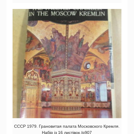
СССР 1979. Грановитая палата Московского Кремля.
Набір із 16 листівок /р907