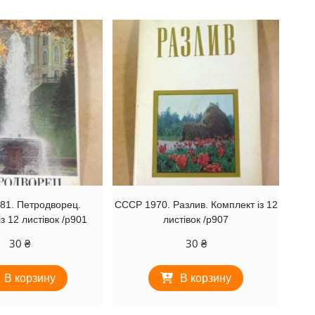
81. Петродворец.
СССР 1970. Разлив. Комплект із 12
з 12 листівок /р901
листівок /р907
30
₴
30
₴
В корзину
В корзину