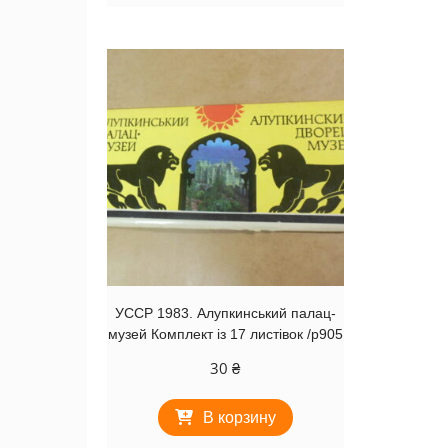
УССР 1983. Алупкинський палац-
музей Комплект із 17 листівок /р905
30
₴
В корзину