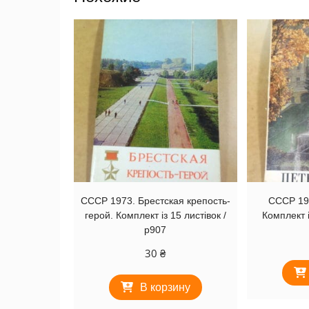
СССР 1973. Брестская крепость-
СССР 19
герой. Комплект із 15 листівок /
Комплект і
р907
30
₴
В корзину