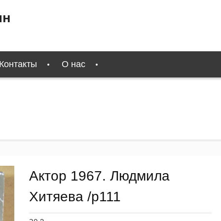
ин
Контакты
О нас
Актор 1967. Людмила
Хитяева /p111