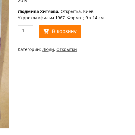
20
₴
Людмила Хитяева.
Открытка. Киев.
Укррекламфильм 1967. Формат; 9 х 14 см.
Количество
В корзину
товара
Актор
1967.
Категории:
Люди
,
Открытки
Людмила
Хитяева
/p111