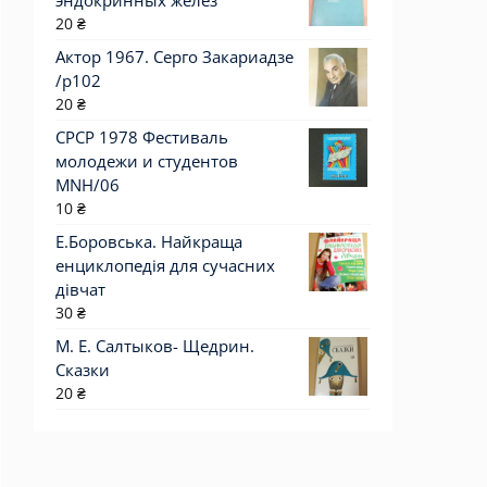
эндокринных желез
20
₴
Актор 1967. Серго Закариадзе
/p102
20
₴
СРСР 1978 Фестиваль
молодежи и студентов
MNH/06
10
₴
Е.Боровська. Найкраща
енциклопедія для сучасних
дівчат
30
₴
М. Е. Салтыков- Щедрин.
Сказки
20
₴