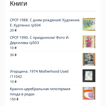
Книги
СРСР 1988. С днем рождения! Художник
Е. Куртенко /р504
20
₴
СРСР 1990. С праздником! Фото И.
Дергилева /р503
10
₴
30
₴
Угорщина. 1974 Motherhood Used
/11042
10
₴
Кранно-церебральная гипотермия
плода в родах
150
₴