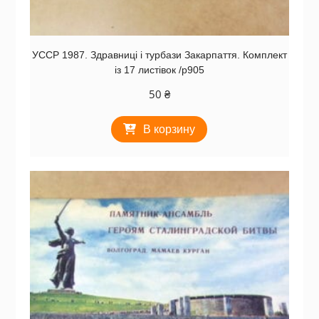
УССР 1987. Здравниці і турбази Закарпаття. Комплект
із 17 листівок /р905
50
₴
В корзину