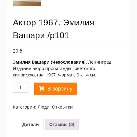
Актор 1967. Эмилия
Вашари /p101
20
₴
Эмилия Вашари (Чехословакия).
Ленинград.
Издание Бюро пропаганды советского
киноискусства. 1967. Формат; 9 х 14 см.
Количество
В корзину
товара
Актор
1967.
Категории:
Люди
,
Открытки
Эмилия
Вашари
/p101
Детали
Отзывы (0)