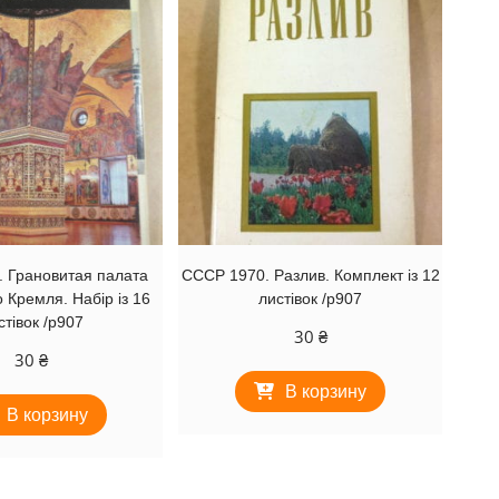
 Грановитая палата
СССР 1970. Разлив. Комплект із 12
 Кремля. Набір із 16
листівок /р907
стівок /р907
30
₴
30
₴
В корзину
В корзину