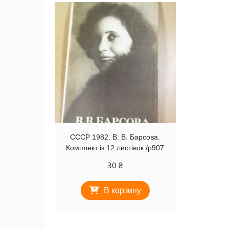
СССР 1982. В. В. Барсова.
Комплект із 12 листівок /р907
30
₴
В корзину