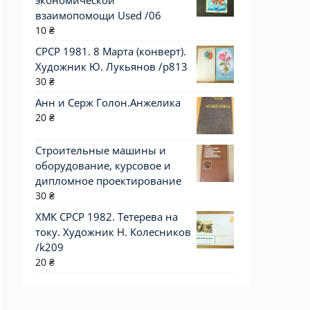
экономической
взаимопомощи Used /06
10
₴
СРСР 1981. 8 Марта (конверт).
Художник Ю. Лукьянов /р813
30
₴
Анн и Серж Голон.Анжелика
20
₴
Строительные машины и
оборудование, курсовое и
дипломное проектирование
30
₴
ХМК СРСР 1982. Тетерева на
току. Художник Н. Колесников
/k209
20
₴