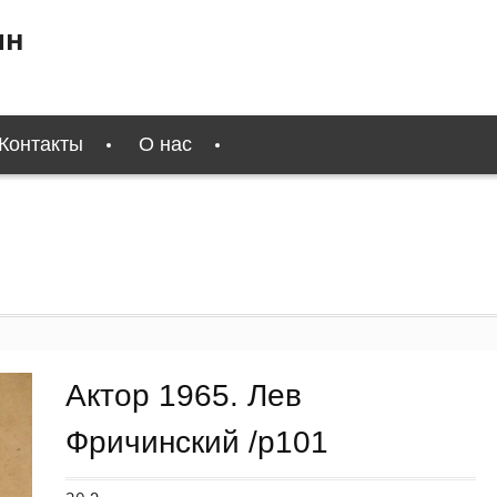
ин
Контакты
О нас
Актор 1965. Лев
Фричинский /p101