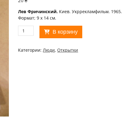
20
₴
Лев Фричинский.
Киев. Укррекламфильм. 1965.
Формат; 9 х 14 см.
Количество
В корзину
товара
Актор
1965.
Категории:
Люди
,
Открытки
Лев
Фричинский
/p101