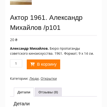
Актор 1961. Александр
Михайлов /p101
20
₴
Александр Михайлов.
Бюро пропаганды
советского киноискусства. 1961. Формат; 9 х 14 см.
Количество
В корзину
товара
Актор
1961.
Категории:
Люди
,
Открытки
Александр
Михайлов
/p101
Детали
Отзывы (0)
Детали