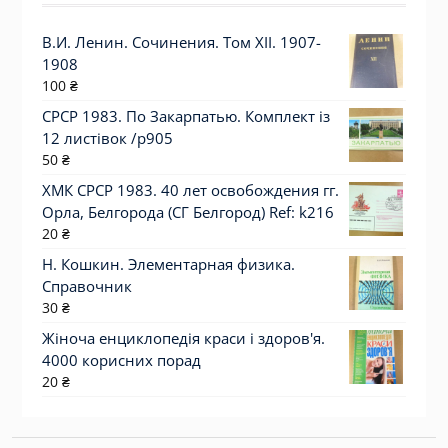
В.И. Ленин. Сочинения. Том XII. 1907-
1908
100
₴
СРСР 1983. По Закарпатью. Комплект із
12 листівок /р905
50
₴
ХМК СРСР 1983. 40 лет освобождения гг.
Орла, Белгорода (СГ Белгород) Ref: k216
20
₴
Н. Кошкин. Элементарная физика.
Справочник
30
₴
Жіноча енциклопедія краси і здоров'я.
4000 корисних порад
20
₴