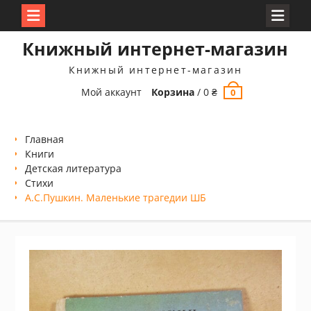
Перейти
Книжный интернет-магазин
к
содержимому
Книжный интернет-магазин
Мой аккаунт
Корзина
/
0
₴
0
Главная
Книги
Детская литература
Стихи
А.С.Пушкин. Маленькие трагедии ШБ