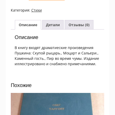
А.С.Пушкин.
Маленькие
Категория:
Стихи
трагедии
ШБ
Описание
Детали
Отзывы (0)
Описание
В книгу входят драматиеские произведения
Пушкина: Скупой рыцарь., Моцарт и Сальери.,
Каменный гость., Пир во время чумы. Издание
иллюстрировано и снабжено примечаниями.
Похожие