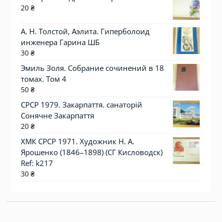
20
₴
А. Н. Толстой, Аэлита. Гиперболоид
инженера Гарина ШБ
30
₴
Эмиль Золя. Собрание сочинений в 18
томах. Том 4
50
₴
СРСР 1979. Закарпаття. санаторій
Сонячне Закарпаття
20
₴
ХМК СРСР 1971. Художник Н. А.
Ярошенко (1846–1898) (СГ Кисловодск)
Ref: k217
30
₴