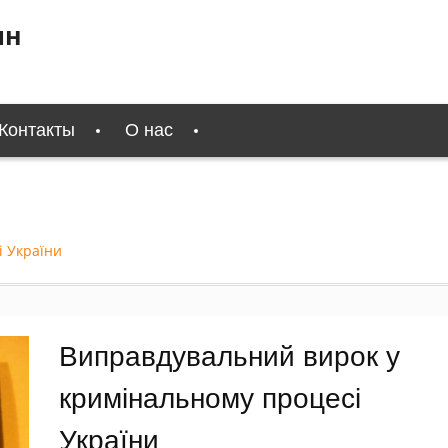
ин
Контакты
О нас
і України
Виправдувальний вирок у
кримінальному процесі
України