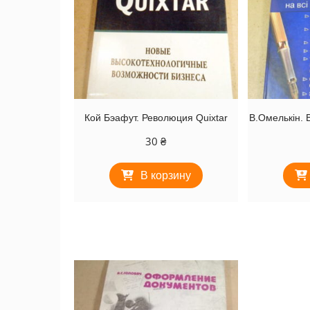
Кой Бэафут. Революция Quixtar
В.Омелькін. 
30
₴
В корзину