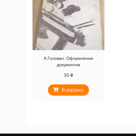
А.Головач. Оформление
документов
30
₴
В корзину