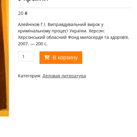
20
₴
Алейніков Г.І. Виправдувальний вирок у
кримінальному процесі України. Херсон:
Херсонський обласний Фонд милосердя та здоров’я,
2007. — 200 с.
Количество
В корзину
товара
Виправдувальний
вирок
Категория:
Деловая литература
у
кримінальному
процесі
України