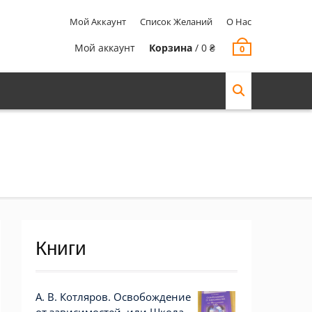
Мой Аккаунт
Список Желаний
О Нас
Мой аккаунт
Корзина
/
0
₴
0
Книги
А. В. Котляров. Освобождение