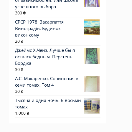
от зависимостей, или Школа
успешного выбора
300
₴
СРСР 1978. Закарпаття
Виноградів. Будинок
виконкому
20
₴
Джеймс Х.Чейз. Лучше бы я
остался бедным. Перстень
Борджа
30
₴
А.С. Макаренко. Сочинения в
семи томах. Том 4
30
₴
Тысяча и одна ночь. В восьми
томах
1,000
₴