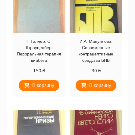
Г. Галлер. С.
И.А. Мануилова.
Штрауценберг.
Современные
Пероральная терапия
контрацептивные
диабета
средства БПВ
150
₴
30
₴
В корзину
В корзину