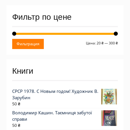
Фильтр по цене
Миним
Макси
Цена:
20 ₴
—
300 ₴
Фильтрация
цена
цена
Книги
СРСР 1978. С Новым годом! Художник В.
Зарубин
50
₴
Володимир Кашин. Таємниця забутої
справи
50
₴