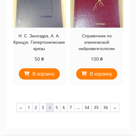
Н. С. Заноздра, А. А.
Справочник по
Крищук. Гипертонические
клинической
кризы
нейровегетологии
50
₴
100
₴
В корзину
В корзину
←
1
2
3
4
5
6
7
…
34
35
36
→