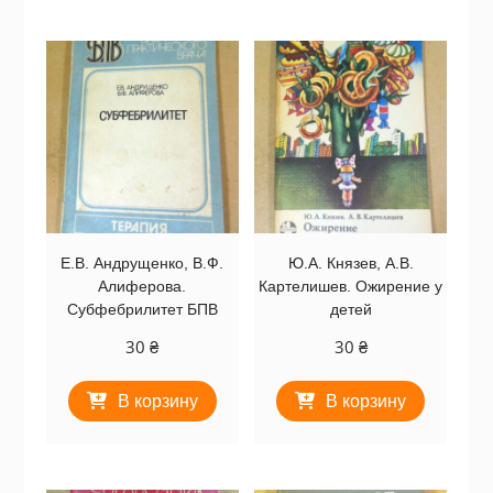
Е.В. Андрущенко, В.Ф.
Ю.А. Князев, А.В.
Алиферова.
Картелишев. Ожирение у
Субфебрилитет БПВ
детей
30
₴
30
₴
В корзину
В корзину