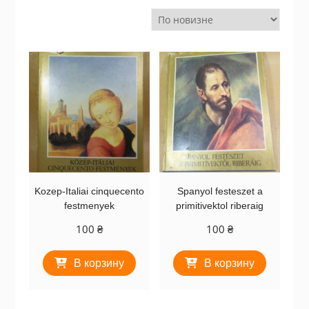
Kozep-Italiai cinquecento
Spanyol festeszet a
festmenyek
primitivektol riberaig
100
₴
100
₴
В корзину
В корзину