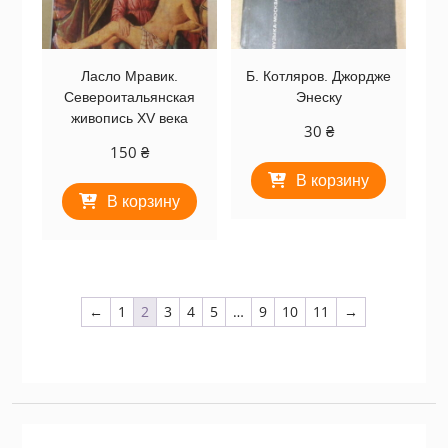
Ласло Мравик.
Б. Котляров. Джордже
Североитальянская
Энеску
живопись XV века
30
₴
150
₴
В корзину
В корзину
←
1
2
3
4
5
…
9
10
11
→