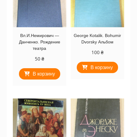
Вл.И.Немирович —
George Kotalik. Bohumir
Данченко. Рождение
Dvorsky Альбом
театра
100
₴
50
₴
В корзину
В корзину