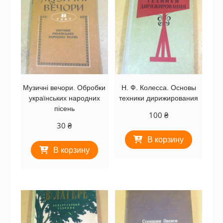
Музичні вечори. Обробки
Н. Ф. Колесса. Основы
українських народних
техники дирижирования
пісень
100
₴
30
₴
В корзину
В корзину