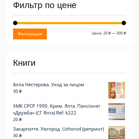
Фильтр по цене
Миним
Макси
Цена:
20 ₴
—
300 ₴
Фильтрация
цена
цена
Книги
Алла Нестерова. Уход за лицом
30
₴
ХМК СРСР 1990. Крим. Ялта. Пансіонат
«Дружба» (СГ Ялта) Ref: k222
20
₴
Закарпаття. Ужгород. Uzhorod (репринт)
30
₴