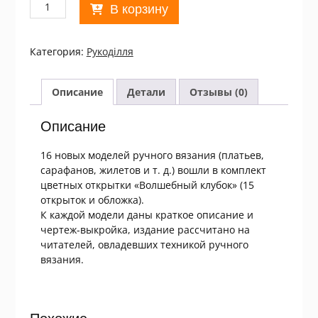
Количество
В корзину
товара
Волшебный
клубок
Категория:
Рукоділля
Выпуск
17
Описание
Детали
Отзывы (0)
Описание
16 новых моделей ручного вязания (платьев,
сарафанов, жилетов и т. д.) вошли в комплект
цветных открытки «Волшебный клубок» (15
открыток и обложка).
К каждой модели даны краткое описание и
чертеж-выкройка, издание рассчитано на
читателей, овладевших техникой ручного
вязания.