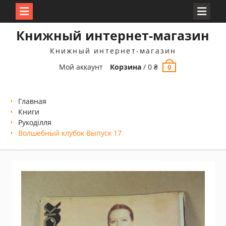
Перейти
Книжный интернет-магазин
к
содержимому
Книжный интернет-магазин
Мой аккаунт
Корзина
/
0
₴
0
Главная
Книги
Рукоділля
Волшебный клубок Выпуск 17