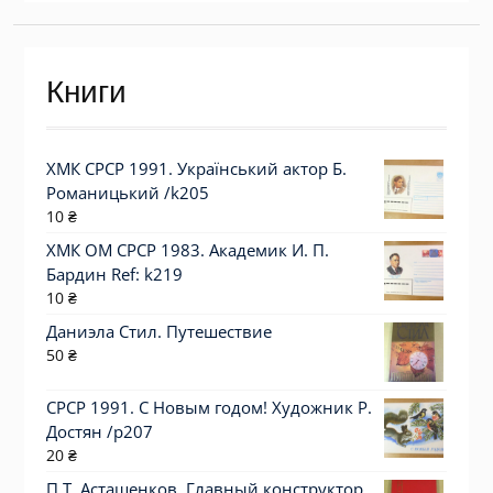
Книги
ХМК СРСР 1991. Український актор Б.
Романицький /k205
10
₴
ХМК ОМ СРСР 1983. Академик И. П.
Бардин Ref: k219
10
₴
Даниэла Стил. Путешествие
50
₴
СРСР 1991. С Новым годом! Художник Р.
Достян /р207
20
₴
П.Т. Асташенков. Главный конструктор