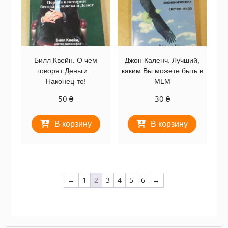
Билл Квейн. О чем
Джон Каленч. Лучший,
говорят Деньги…
каким Вы можете быть в
Наконец-то!
MLM
50
₴
30
₴
В корзину
В корзину
←
1
2
3
4
5
6
→