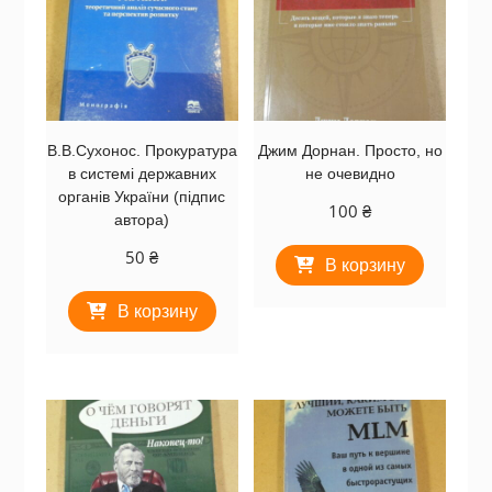
В.В.Сухонос. Прокуратура
Джим Дорнан. Просто, но
в системі державних
не очевидно
органів України (підпис
100
₴
автора)
50
₴
В корзину
В корзину