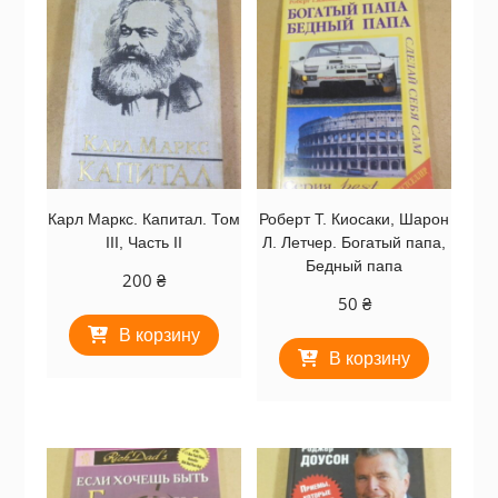
Карл Маркс. Капитал. Том
Роберт Т. Киосаки, Шарон
III, Часть II
Л. Летчер. Богатый папа,
Бедный папа
200
₴
50
₴
В корзину
В корзину