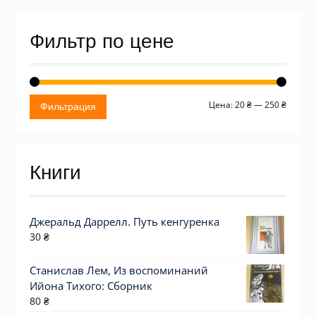
Фильтр по цене
Миним
Макси
Цена:
20 ₴
—
250 ₴
Фильтрация
цена
цена
Книги
Джеральд Даррелл. Путь кенгуренка
30
₴
Станислав Лем, Из воспоминаний
Ийона Тихого: Сборник
80
₴