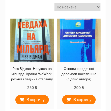
Рівз Відман, Невдаха на
Основи юридичної
мільярд. Країна WeWork:
допомоги населенню
розквіт і падіння стартапу
(підпис автора)
250
₴
200
₴
В корзину
В корзину