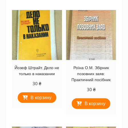
Йозеф Штрайт. Дело не
Роїна О.М. Збірник
только в наказании
позовних заяв:
Практичний посібник
30
₴
30
₴
В корзину
В корзину