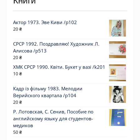
Книги
Актор 1973. Эве Киви /p102
20
₴
СРСР 1992. Поздравляю! Художник Л.
Алисова /р513
20
₴
ХМК СРСР 1990. Квіти. Букет у вазі /k201
10
₴
Кадр із фільму 1983. Мелодии
Верийского квартала /p104
20
₴
Р. Лотовская, С. Сенив, Пособие по
английскому языку для студентов-
медиков
50
₴