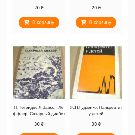
20
₴
20
₴
В корзину
В корзину
П.Петридес,Л.Вайсс,Г.Ле
Ж.П.Гудзенко. Панкреатит
ффлер. Сахарный диабет
у детей
30
₴
30
₴