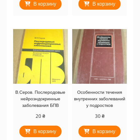
В корзину
В корзину
В.Серов. Послеродовые
Особенности течения
нейроэндокринные
внутренних заболеваний
заболевания БПВ
у подростков
20
₴
30
₴
В корзину
В корзину