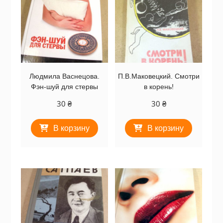
Людмила Васнецова.
П.В.Маковецкий. Смотри
Фэн-шуй для стервы
в корень!
30
₴
30
₴
В корзину
В корзину