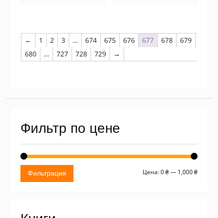
←
1
2
3
…
674
675
676
677
678
679
680
…
727
728
729
→
Фильтр по цене
Миним
Макси
Цена:
0 ₴
—
1,000 ₴
Фильтрация
цена
цена