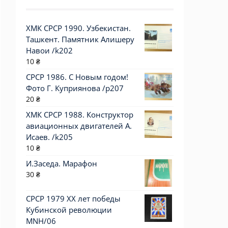
ХМК СРСР 1990. Узбекистан.
Ташкент. Памятник Алишеру
Навои /k202
10
₴
СРСР 1986. С Новым годом!
Фото Г. Куприянова /р207
20
₴
ХМК СРСР 1988. Конструктор
авиационных двигателей А.
Исаев. /k205
10
₴
И.Заседа. Марафон
30
₴
СРСР 1979 XX лет победы
Кубинской революции
MNH/06