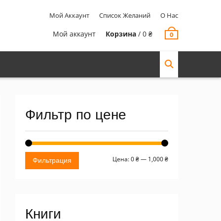
Мой Аккаунт
Список Желаний
О Нас
Мой аккаунт
Корзина
/
0
₴
0
Фильтр по цене
Минимальная
Максимальная
Цена:
0 ₴
—
1,000 ₴
Фильтрация
цена
цена
Книги