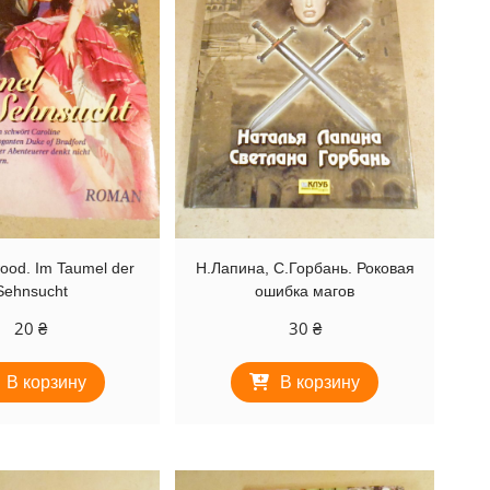
wood. Im Taumel der
Н.Лапина, С.Горбань. Роковая
Sehnsucht
ошибка магов
20
₴
30
₴
В корзину
В корзину