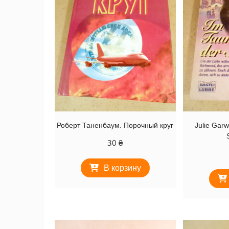
Роберт Таненбаум. Порочный круг
Julie Gar
30
₴
В корзину