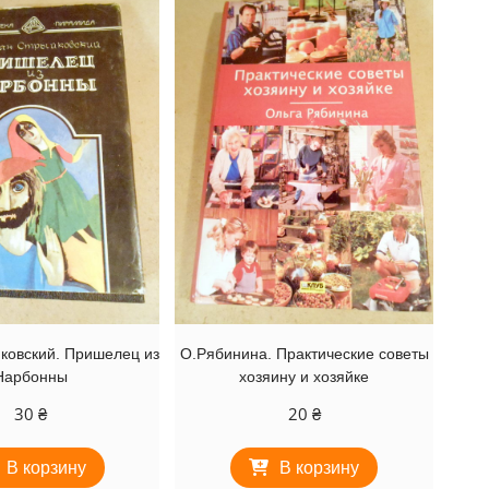
ковский. Пришелец из
О.Рябинина. Практические советы
Нарбонны
хозяину и хозяйке
30
₴
20
₴
В корзину
В корзину