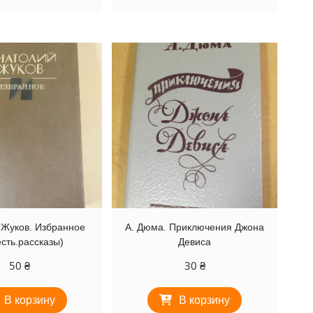
 Жуков. Избранное
А. Дюма. Приключения Джона
есть.рассказы)
Девиса
50
₴
30
₴
В корзину
В корзину