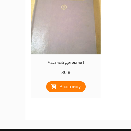
Частный детектив I
30
₴
В корзину