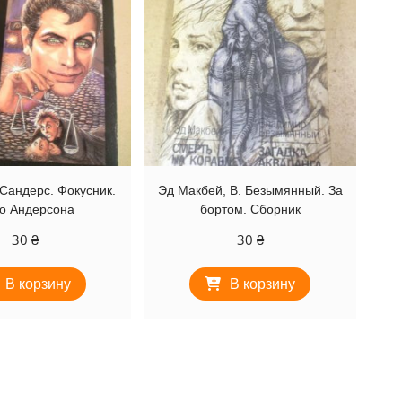
Сандерс. Фокусник.
Эд Макбей, В. Безымянный. За
о Андерсона
бортом. Сборник
30
₴
30
₴
В корзину
В корзину