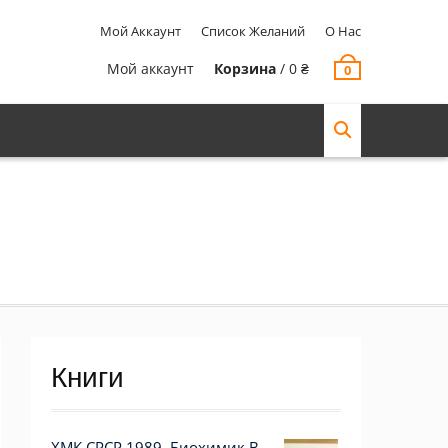
Мой Аккаунт
Список Желаний
О Нас
Мой аккаунт
Корзина
/
0
₴
0
Книги
ХМК СРСР 1989. Биохимик В.