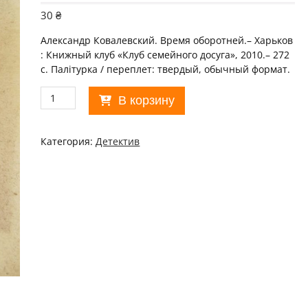
30
₴
Александр Ковалевский. Время оборотней.– Харьков
: Книжный клуб «Клуб семейного досуга», 2010.– 272
с. Палiтурка / переплет: твердый, обычный формат.
Количество
В корзину
товара
Александр
Ковалевский.
Категория:
Детектив
Время
оборотней