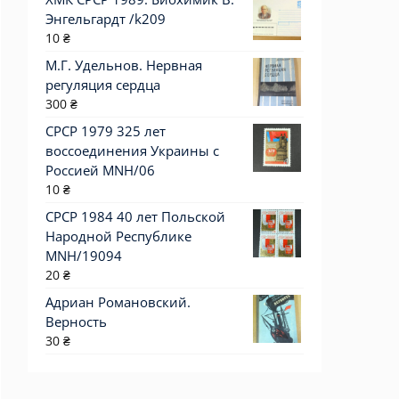
Энгельгардт /k209
10
₴
М.Г. Удельнов. Нервная
регуляция сердца
300
₴
СРСР 1979 325 лет
воссоединения Украины с
Россией MNH/06
10
₴
СРСР 1984 40 лет Польской
Народной Республике
MNH/19094
20
₴
Адриан Романовский.
Верность
30
₴