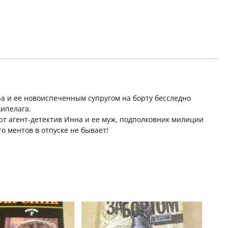
а и ее новоиспеченным супругом на борту бесследно
хипелага.
т агент-детектив Инна и ее муж, подполковник милиции
о ментов в отпуске не бывает!