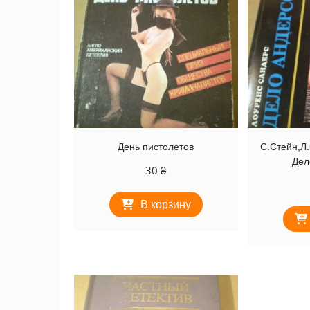
День пистолетов
С.Стейн,Л.
Дел
30
₴
В корзину