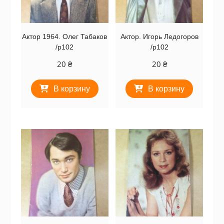
Актор 1964. Олег Табаков
Актор. Игорь Ледогоров
/p102
/p102
20
₴
20
₴
В корзину
В корзину