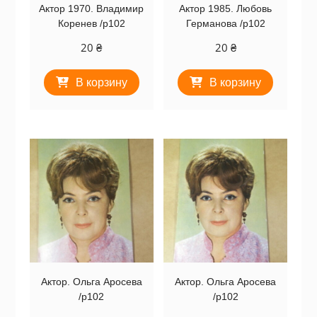
Актор 1970. Владимир
Актор 1985. Любовь
Коренев /p102
Германова /p102
20
₴
20
₴
В корзину
В корзину
Актор. Ольга Аросева
Актор. Ольга Аросева
/p102
/p102