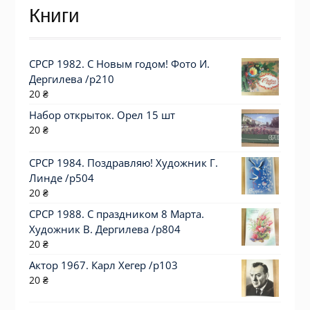
Книги
СРСР 1982. С Новым годом! Фото И.
Дергилева /р210
20
₴
Набор открыток. Орел 15 шт
20
₴
СРСР 1984. Поздравляю! Художник Г.
Линде /р504
20
₴
СРСР 1988. С праздником 8 Марта.
Художник В. Дергилева /р804
20
₴
Актор 1967. Карл Хегер /p103
20
₴