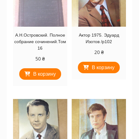
А.Н.Островский. Полное
Актор 1975. Эдуард
собрание сочинений.Том
Изотов /p102
16
20
₴
50
₴
В корзину
В корзину