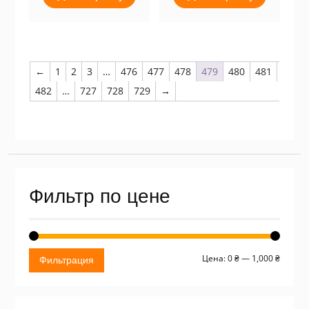
←
1
2
3
…
476
477
478
479
480
481
482
…
727
728
729
→
Фильтр по цене
Миним
Макси
Цена:
0 ₴
—
1,000 ₴
Фильтрация
цена
цена