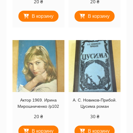
20
₴
20
₴
В корзину
В корзину
Актор 1969. Ирина
А. С. Новиков-Прибой.
Мирошниченко /p102
Цусима роман
20
₴
30
₴
В корзину
В корзину