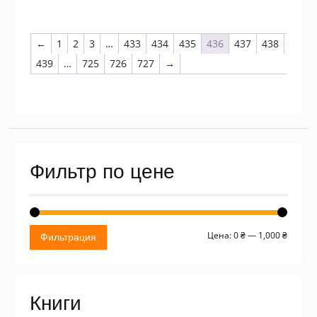
←
1
2
3
…
433
434
435
436
437
438
439
…
725
726
727
→
Фильтр по цене
Миним
Макси
Цена:
0 ₴
—
1,000 ₴
Фильтрация
цена
цена
Книги