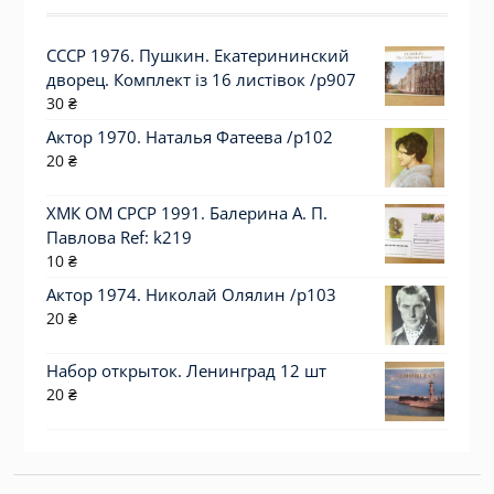
СССР 1976. Пушкин. Екатерининский
дворец. Комплект із 16 листівок /р907
30
₴
Актор 1970. Наталья Фатеева /p102
20
₴
ХМК ОМ СРСР 1991. Балерина А. П.
Павлова Ref: k219
10
₴
Актор 1974. Николай Олялин /p103
20
₴
Набор открыток. Ленинград 12 шт
20
₴