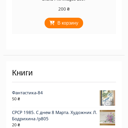
200
₴
В корзину
Книги
Фантастика-84
50
₴
СРСР 1985. С днем 8 Марта. Художник Л.
Бодрихина /р805
20
₴