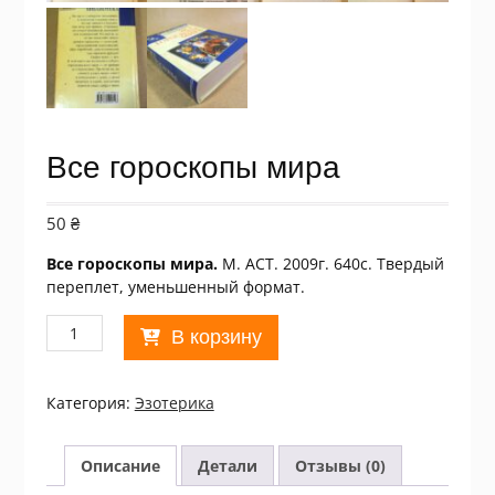
Все гороскопы мира
50
₴
Все гороскопы мира.
М. АСТ. 2009г. 640с. Твердый
переплет, уменьшенный формат.
Количество
В корзину
товара
Все
гороскопы
Категория:
Эзотерика
мира
Описание
Детали
Отзывы (0)