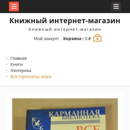
Перейти
Книжный интернет-магазин
к
содержимому
Книжный интернет-магазин
Мой аккаунт
Корзина
/
0
₴
0
Главная
Книги
Эзотерика
Все гороскопы мира