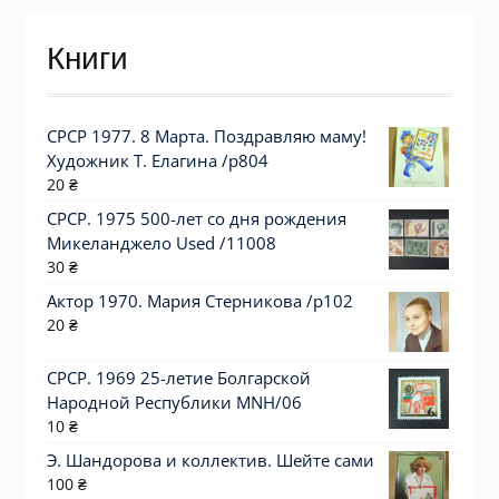
Книги
СРСР 1977. 8 Марта. Поздравляю маму!
Художник Т. Елагина /р804
20
₴
СРСР. 1975 500-лет со дня рождения
Микеланджело Used /11008
30
₴
Актор 1970. Мария Стерникова /p102
20
₴
СРСР. 1969 25-летие Болгарской
Народной Республики MNH/06
10
₴
Э. Шандорова и коллектив. Шейте сами
100
₴