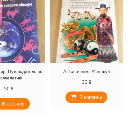
рр. Путеводитель по
А. Гопаченко. Фэн-шуй
ысячелетию
30
₴
50
₴
В корзину
В корзину