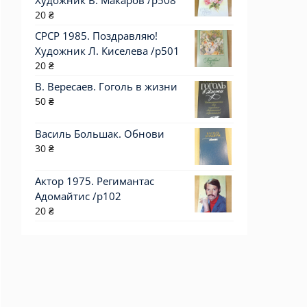
Художник В. Макаров /р508
20
₴
СРСР 1985. Поздравляю!
Художник Л. Киселева /р501
20
₴
В. Вересаев. Гоголь в жизни
50
₴
Василь Большак. Обнови
30
₴
Актор 1975. Регимантас
Адомайтис /p102
20
₴