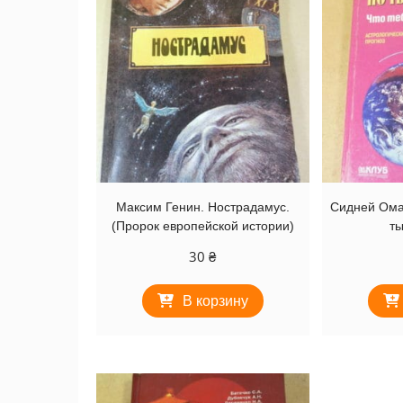
Максим Генин. Нострадамус.
Сидней Ома
(Пророк европейской истории)
т
30
₴
В корзину