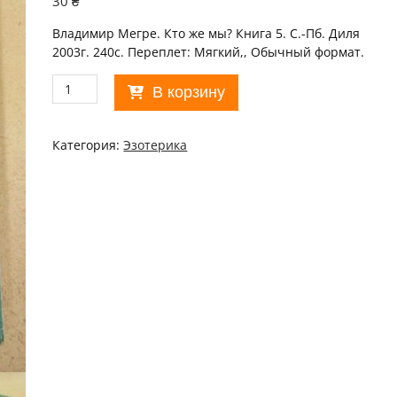
30
₴
Владимир Мегре. Кто же мы? Книга 5. С.-Пб. Диля
2003г. 240с. Переплет: Мягкий,, Обычный формат.
Количество
В корзину
товара
Владимир
Мегре.
Категория:
Эзотерика
Кто
же
мы?
Книга
5