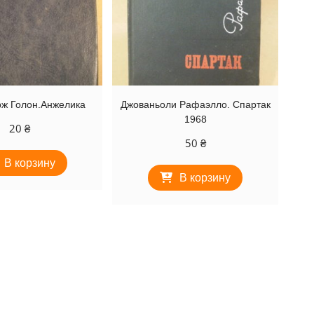
рж Голон.Анжелика
Джованьоли Рафаэлло. Спартак
1968
20
₴
50
₴
В корзину
В корзину