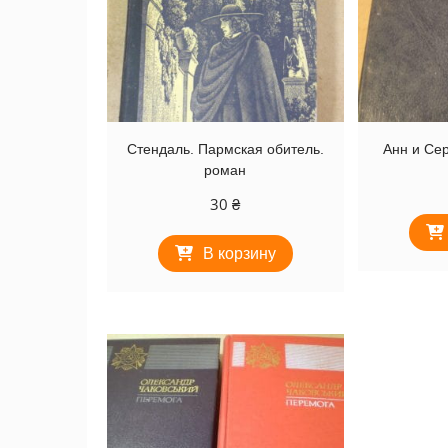
Стендаль. Пармская обитель.
Анн и Се
роман
30
₴
В корзину