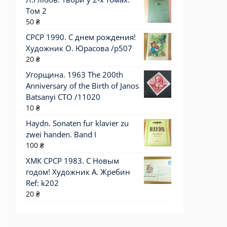
Том 2
50
₴
СРСР 1990. С днем рождения!
Художник О. Юрасова /р507
20
₴
Угорщина. 1963 The 200th
Anniversary of the Birth of Janos
Batsanyi СТО /11020
10
₴
Haydn. Sonaten fur klavier zu
zwei handen. Band I
100
₴
ХМК СРСР 1983. С Новым
годом! Художник А. Жребин
Ref: k202
20
₴