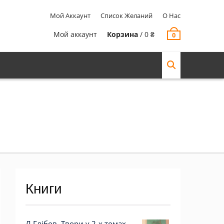
Мой Аккаунт
Список Желаний
О Нас
Мой аккаунт
Корзина
/
0
₴
0
Книги
Л.Глібов. Твори у 2-х томах.