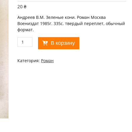
20
₴
Андреев В.М. Зеленые кони. Роман Москва
Воениздат 1985г. 335с. твердый переплет, обычный
формат.
Количество
В корзину
товара
Владимир
Андреев.
Категория:
Роман
Зеленые
кони