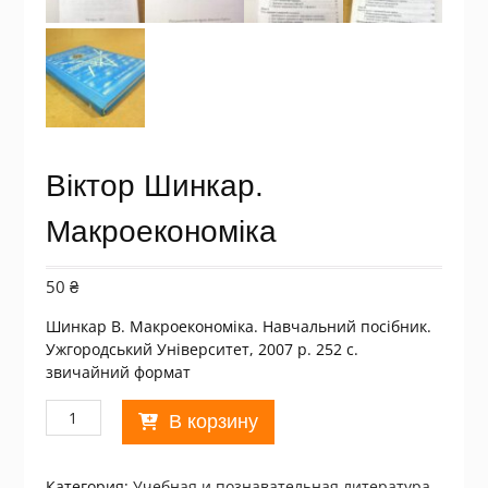
Віктор Шинкар.
Макроекономіка
50
₴
Шинкар В. Макроекономіка. Навчальний посібник.
Ужгородський Університет, 2007 р. 252 с.
звичайний формат
Количество
В корзину
товара
Віктор
Шинкар.
Категория:
Учебная и познавательная литература