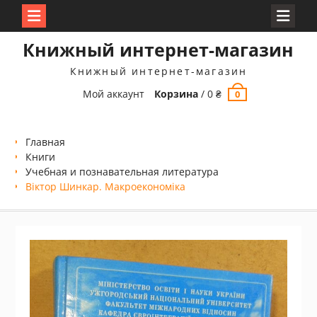
Перейти
Книжный интернет-магазин
к
содержимому
Книжный интернет-магазин
Мой аккаунт
Корзина
/
0
₴
0
Главная
Книги
Учебная и познавательная литература
Віктор Шинкар. Макроекономіка