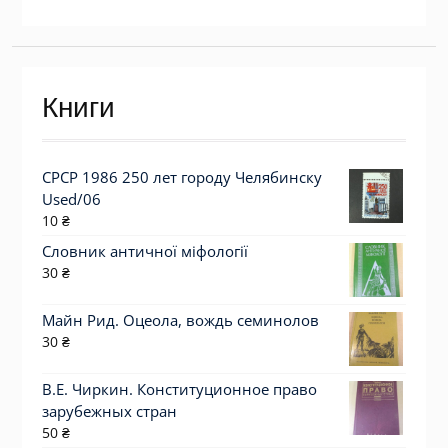
Книги
СРСР 1986 250 лет городу Челябинску
Used/06
10
₴
Словник античної міфології
30
₴
Майн Рид. Оцеола, вождь семинолов
30
₴
В.Е. Чиркин. Конституционное право
зарубежных стран
50
₴