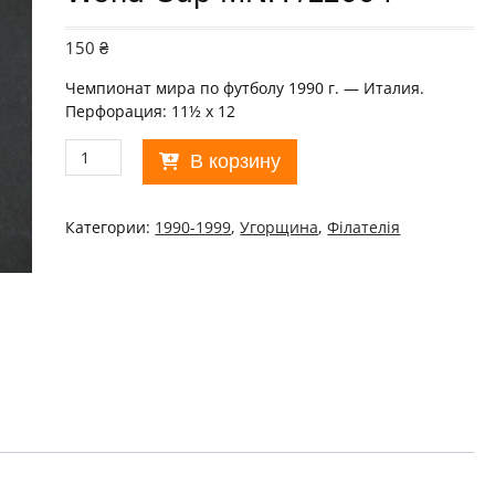
150
₴
Чемпионат мира по футболу 1990 г. — Италия
.
Перфорация: 11½ x 12
Количество
В корзину
товара
Угорщина.
1990
Категории:
1990-1999
,
Угорщина
,
Філателія
Football
World
Cup
MNH
/11004