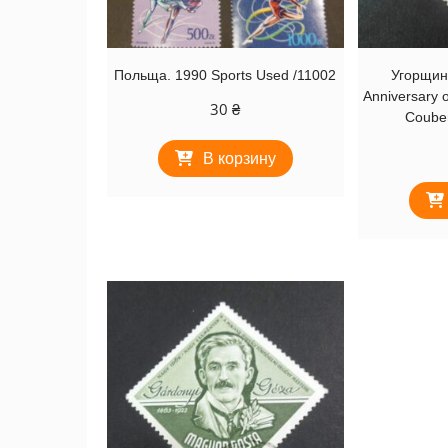
Польща. 1990 Sports Used /11002
Угорщин
Anniversary o
30
₴
Couber
В корзину