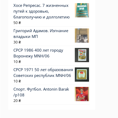
Хосе Репресас. 7 жизненных
путей к здоровью,
благополучию и долголетию
50
₴
Григорий Адамов. Изгнание
владыки МП
30
₴
СРСР 1986 400 лет городу
Воронежу MNH/06
10
₴
СРСР 1971 50 лет образования
Советских республик MNH/06
10
₴
Спорт. Футбол. Antonin Barak
/p108
20
₴