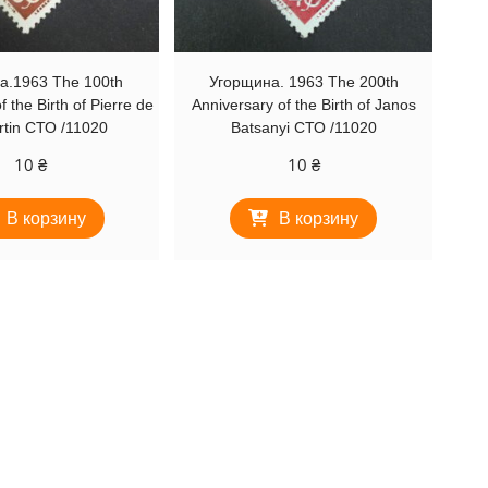
а.1963 The 100th
Угорщина. 1963 The 200th
f the Birth of Pierre de
Anniversary of the Birth of Janos
tin СТО /11020
Batsanyi СТО /11020
10
₴
10
₴
В корзину
В корзину