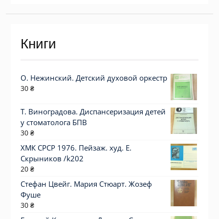
Книги
О. Нежинский. Детский духовой оркестр
30
₴
Т. Виноградова. Диспансеризация детей
у стоматолога БПВ
30
₴
ХМК СРСР 1976. Пейзаж. худ. Е.
Скрыников /k202
20
₴
Стефан Цвейг. Мария Стюарт. Жозеф
Фуше
30
₴