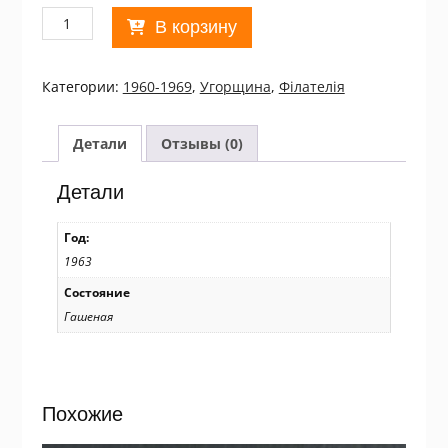
Количество
В корзину
товара
Угорщина.
1963
Категории:
1960-1969
,
Угорщина
,
Філателія
Costumes
Used/11137
Детали
Отзывы (0)
Детали
Год:
1963
Состояние
Гашеная
Похожие