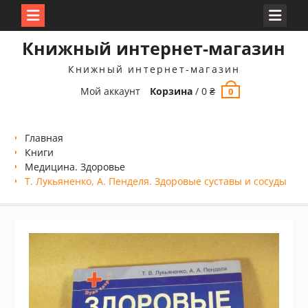
Перейти
Книжный интернет-магазин
к
содержимому
Книжный интернет-магазин
Мой аккаунт
Корзина
/
0
₴
0
Главная
Книги
Медицина. Здоровье
Т. Лукьяненко, А. Пенделя. Здоровые суставы и сосуды