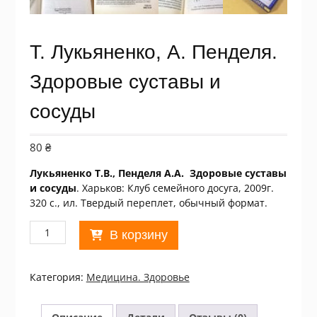
Т. Лукьяненко, А. Пенделя.
Здоровые суставы и
сосуды
80
₴
Лукьяненко Т.В., Пенделя А.А. Здоровые суставы
и сосуды
. Харьков: Клуб семейного досуга, 2009г.
320 с., ил. Твердый переплет, обычный формат.
Количество
В корзину
товара
Т.
Лукьяненко,
Категория:
Медицина. Здоровье
А.
Пенделя.
Здоровые