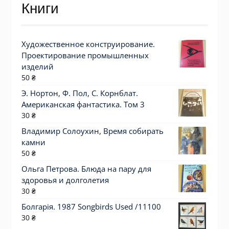
Книги
Художественное конструирование.
Проектирование промышленных
изделий
50
₴
Э. Нортон, Ф. Пол, С. Корнблат.
Американская фантастика. Том 3
30
₴
Владимир Солоухин, Время собирать
камни
50
₴
Ольга Петрова. Блюда на пару для
здоровья и долголетия
30
₴
Болгарія. 1987 Songbirds Used /11100
30
₴