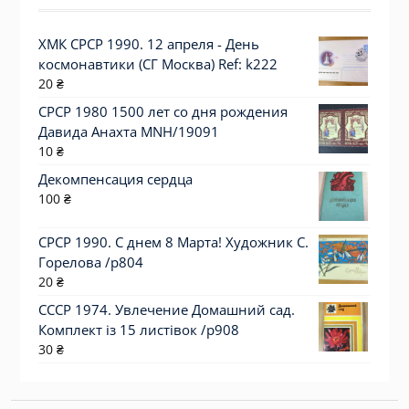
ХМК СРСР 1990. 12 апреля - День
космонавтики (СГ Москва) Ref: k222
20
₴
СРСР 1980 1500 лет со дня рождения
Давида Анахта MNH/19091
10
₴
Декомпенсация сердца
100
₴
СРСР 1990. С днем 8 Марта! Художник С.
Горелова /р804
20
₴
СССР 1974. Увлечение Домашний сад.
Комплект із 15 листівок /р908
30
₴