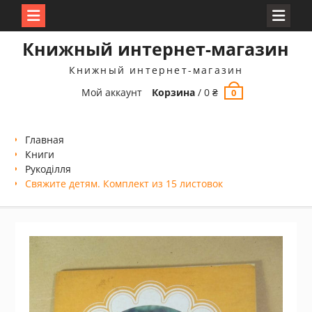
Перейти
Книжный интернет-магазин
к
содержимому
Книжный интернет-магазин
Мой аккаунт
Корзина
/
0
₴
0
Главная
Книги
Рукоділля
Свяжите детям. Комплект из 15 листовок