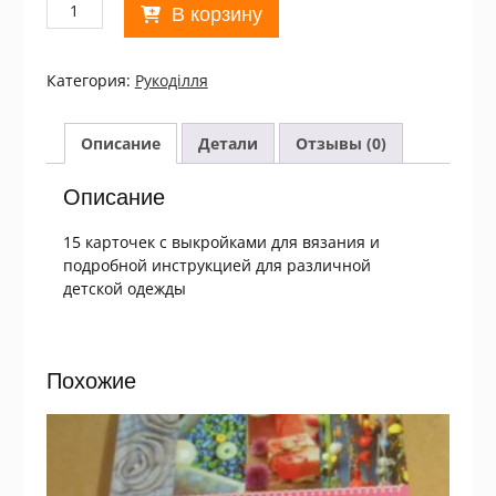
Количество
В корзину
товара
Свяжите
детям.
Категория:
Рукоділля
Комплект
из
15
Описание
Детали
Отзывы (0)
листовок
Описание
15 карточек с выкройками для вязания и
подробной инструкцией для различной
детской одежды
Похожие