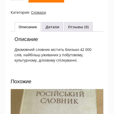
Сучасний
англо-
Категория:
Словари
український,
українсько-
англійський
Описание
Детали
Отзывы (0)
словник.-
довідник
Описание
42
000
Двомовний словник містить близько 42 000
слів, найбільш уживаних у побутовому,
культурному, ділоівому спілкуванні.
Похожие