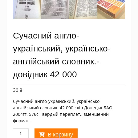
Сучасний англо-
український, українсько-
англійський словник.-
довідник 42 000
30
₴
Сучасний англо-український, українсько-
англійський словник. 42 000 слів Донецьк БАО
2004гг. 576с Твердый переплет,, зменшений
формат.
Количество
В корзину
товара