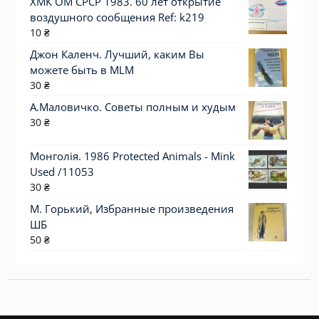
ХМК ОМ СРСР 1983. 60 лет открытие
воздушного сообщения Ref: k219
10
₴
Джон Каленч. Лучший, каким Вы
можете быть в MLM
30
₴
А.Маловичко. Советы полным и худым
30
₴
Монголія. 1986 Protected Animals - Mink
Used /11053
30
₴
М. Горький, Избранные произведения
ШБ
50
₴